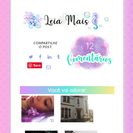
12
COMPARTILHE
O POST:
Save
Você vai adorar: