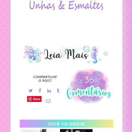
36
COMPARTILHE
O POST:
Save
Você vai adorar: