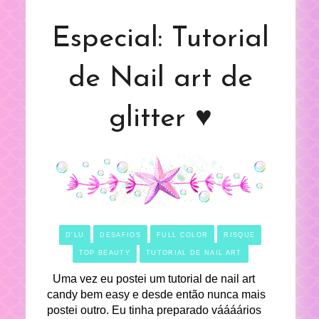
Especial: Tutorial
de Nail art de
glitter ♥
D'LU
DESAFIOS
FULL COLOR
RISQUE
TOP BEAUTY
TUTORIAL DE NAIL ART
Uma vez eu postei um tutorial de nail art
candy bem easy e desde então nunca mais
postei outro. Eu tinha preparado váááários