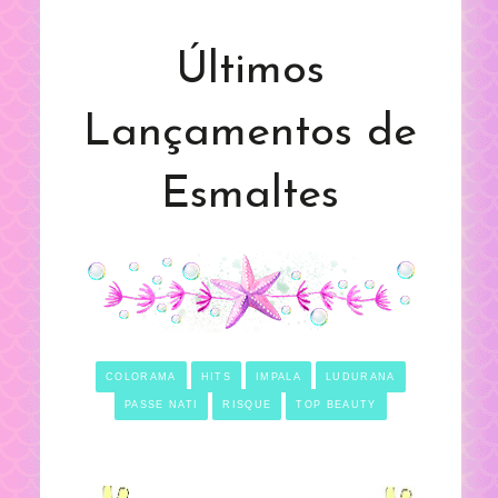
Últimos
Lançamentos de
Esmaltes
COLORAMA
HITS
IMPALA
LUDURANA
PASSE NATI
RISQUE
TOP BEAUTY