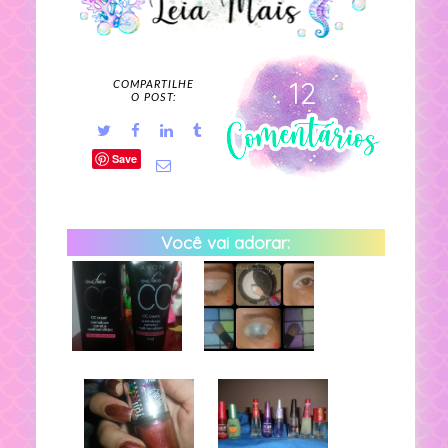
12
COMPARTILHE
O POST:
Save
Você vai adorar: