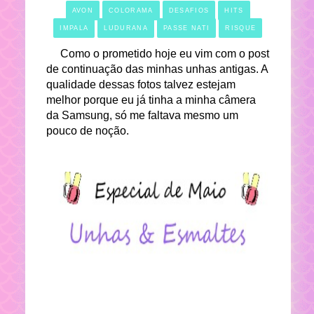
AVON
COLORAMA
DESAFIOS
HITS
IMPALA
LUDURANA
PASSE NATI
RISQUE
Como o prometido hoje eu vim com o post
de continuação das minhas unhas antigas. A
qualidade dessas fotos talvez estejam
melhor porque eu já tinha a minha câmera
da Samsung, só me faltava mesmo um
pouco de noção.