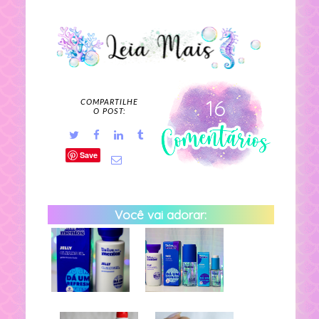
16
COMPARTILHE
O POST:
Save
Você vai adorar: