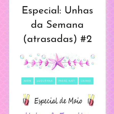
Especial: Unhas
da Semana
(atrasadas) #2
AVON
LUDURANA
PASSE NATI
UNHAS