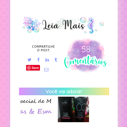
58
COMPARTILHE
O POST:
Save
Você vai adorar: