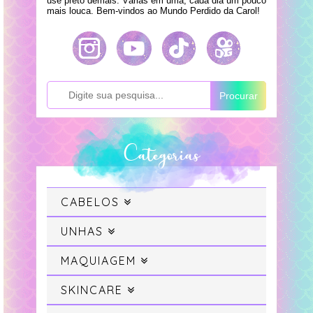
use preto demais. Várias em uma, cada dia um pouco
mais louca. Bem-vindos ao Mundo Perdido da Carol!
Procurar
Categorias
CABELOS
Cabelo
UNHAS
Swatches
MAQUIAGEM
Cabelo Colorido
Maquiagem
SKINCARE
Unhas da Semana
Projeto Sereia