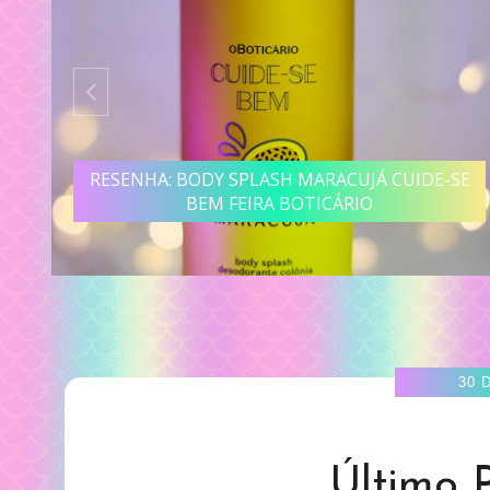
RESENHA: BODY SPLASH MARACUJÁ CUIDE-SE
A
BEM FEIRA BOTICÁRIO
30 
Último 