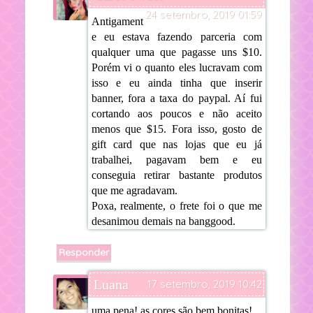
24 setembro, 2019 01:59
Antigament
e eu estava fazendo parceria com
qualquer uma que pagasse uns $10.
Porém vi o quanto eles lucravam com
isso e eu ainda tinha que inserir
banner, fora a taxa do paypal. Aí fui
cortando aos poucos e não aceito
menos que $15. Fora isso, gosto de
gift card que nas lojas que eu já
trabalhei, pagavam bem e eu
conseguia retirar bastante produtos
que me agradavam.
Poxa, realmente, o frete foi o que me
desanimou demais na banggood.
Responder
Luana
17 setembro, 2019 10:42
uma pena! as cores são bem bonitas!