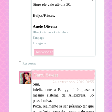
Store ele vale até dia 30.
Beijos/Kisses.
Anete Oliveira
Blog Coisitas e Coisinhas
Fanpage
Instagram
Responder
Respostas
Carol Sweet
24 setembro, 2019 01:55
Sim,
infelizmente a Banggood é quase o
mesmo sistema da Aliexpress. Só
passei raiva.
Poxa, realmente ia ser péssimo ter que
pagar frete e taxa dos correios de novo