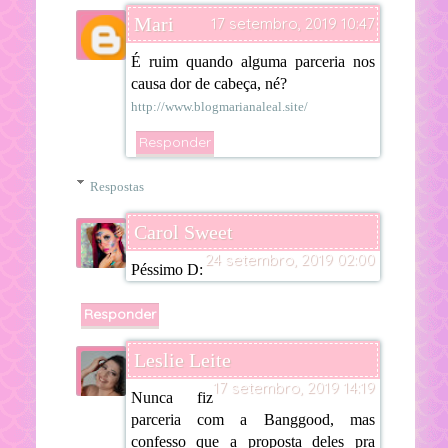
Mari
17 setembro, 2019 10:47
É ruim quando alguma parceria nos
causa dor de cabeça, né?
http://www.blogmarianaleal.site/
Responder
Respostas
Carol Sweet
24 setembro, 2019 02:00
Péssimo D:
Responder
Leslie Leite
17 setembro, 2019 14:19
Nunca fiz
parceria com a Banggood, mas
confesso que a proposta deles pra