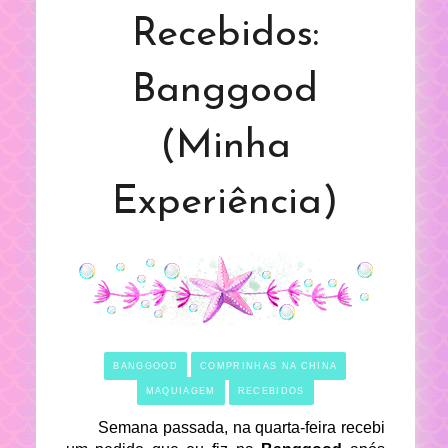
Recebidos:
Banggood
(Minha
Experiência)
BANGGOOD
COMPRINHAS NA CHINA
MAQUIAGEM
RECEBIDOS
Semana passada, na quarta-feira recebi