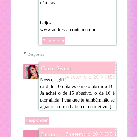
não rsrs.
beijos
www.andressamonteiro.com
Responder
Respostas
Carol Sweet
24 setembro, 2019 01:56
Nossa, gift
card de 10 dólares é meio absurdo D:.
Já achei o de 15 abusivo, o de 10 é
pior ainda. Pena que tu também não se
agradou com o batom e o corretivo :(.
Responder
Luxury
17 setembro, 2019 05:34