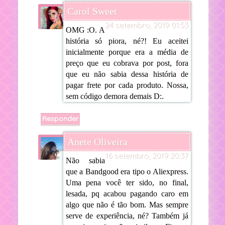
Carol Sweet
24 setembro, 2019 01:53
OMG :O. A
história só piora, né?! Eu aceitei
inicialmente porque era a média de
preço que eu cobrava por post, fora
que eu não sabia dessa história de
pagar frete por cada produto. Nossa,
sem código demora demais D:.
Responder
Anete Oliveira
16 setembro, 2019 20:37
Não sabia
que a Bandgood era tipo o Aliexpress.
Uma pena você ter sido, no final,
lesada, pq acabou pagando caro em
algo que não é tão bom. Mas sempre
serve de experiência, né? Também já