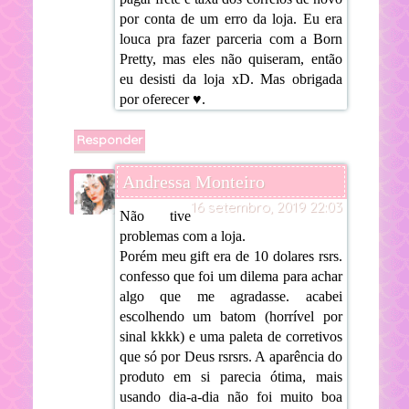
por conta de um erro da loja. Eu era
louca pra fazer parceria com a Born
Pretty, mas eles não quiseram, então
eu desisti da loja xD. Mas obrigada
por oferecer ♥.
Responder
Andressa Monteiro
16 setembro, 2019 22:03
Não tive
problemas com a loja.
Porém meu gift era de 10 dolares rsrs.
confesso que foi um dilema para achar
algo que me agradasse. acabei
escolhendo um batom (horrível por
sinal kkkk) e uma paleta de corretivos
que só por Deus rsrsrs. A aparência do
produto em si parecia ótima, mais
usando dia-a-dia não foi muito boa