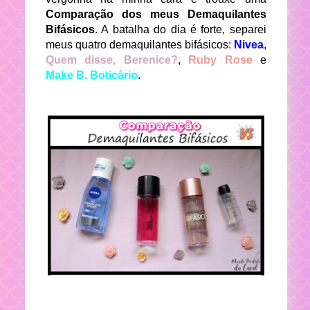
Comparação dos meus Demaquilantes
Bifásicos
. A batalha do dia é forte, separei
meus quatro demaquilantes bifásicos:
Nivea
,
Quem disse, Berenice?
,
Ruby Rose
e
Make B. Boticário
.