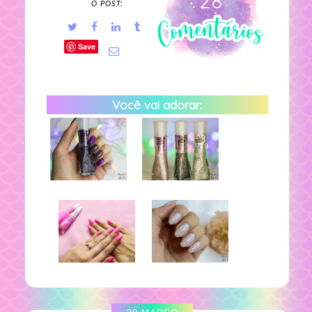
28
O POST:
Save
Você vai adorar: