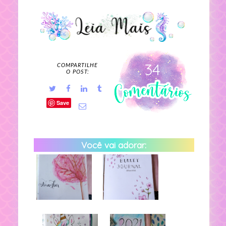
34
COMPARTILHE
O POST:
Save
Você vai adorar: