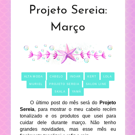
Projeto Sereia:
Março
ALTA MODA
CABELO
INOAR
KERT
LOLA
MURIEL
PROJETO SEREIA
SALON LINE
SKALA
YAMÁ
O último post do mês será do
Projeto
Sereia
, para mostrar o meu cabelo recém
tonalizado e os produtos que usei para
cuidar dele durante março. Não tenho
grandes novidades, mas esse mês eu