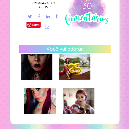
30
COMPARTILHE
O POST:
Save
Você vai adorar: