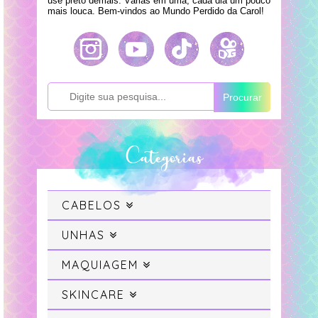
use preto demais. Várias em uma, cada dia um pouco
mais louca. Bem-vindos ao Mundo Perdido da Carol!
Procurar
Categorias
CABELOS
Cabelo
UNHAS
Swatches
MAQUIAGEM
Cabelo Colorido
Maquiagem
SKINCARE
Unhas da Semana
Projeto Sereia