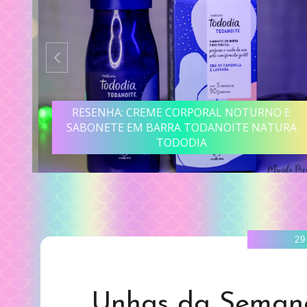
R
RESENHA: CREME CORPORAL NOTURNO E
SABONETE EM BARRA TODANOITE NATURA
TODODIA
29
Unhas da Semana