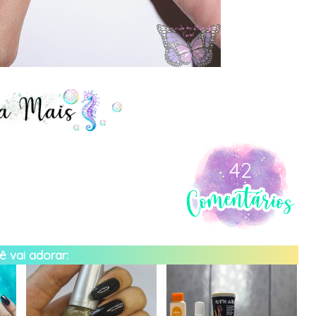
42
 vai adorar: