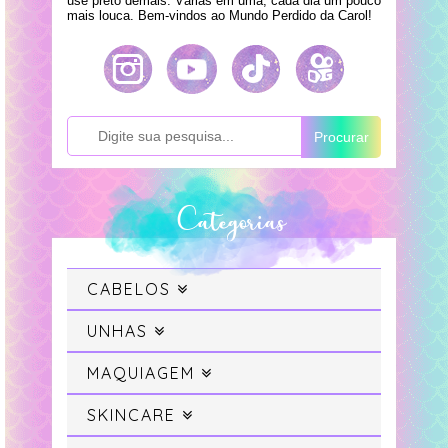
use preto demais. Várias em uma, cada dia um pouco
mais louca. Bem-vindos ao Mundo Perdido da Carol!
Procurar
Categorias
CABELOS
Cabelo
UNHAS
Swatches
MAQUIAGEM
Cabelo Colorido
Maquiagem
SKINCARE
Unhas da Semana
Projeto Sereia