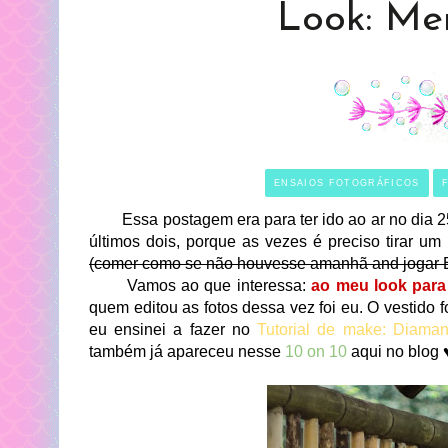
Look: Me
ENSAIOS FOTOGRÁFICOS
Essa postagem era para ter ido ao ar no dia 25, 
últimos dois, porque as vezes é preciso tirar um
(comer como se não houvesse amanhã and jogar 
Vamos ao que interessa:
ao meu look para 
quem editou as fotos dessa vez foi eu. O vestido 
eu ensinei a fazer no
Tutorial de make: Diaman
também já apareceu nesse
10 on 10
aqui no blog 