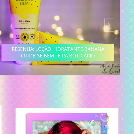
RESENHA: SÉRUM ACORDEI NO GLOW SKIN.Q
QUEM DISSE, BERENICE?