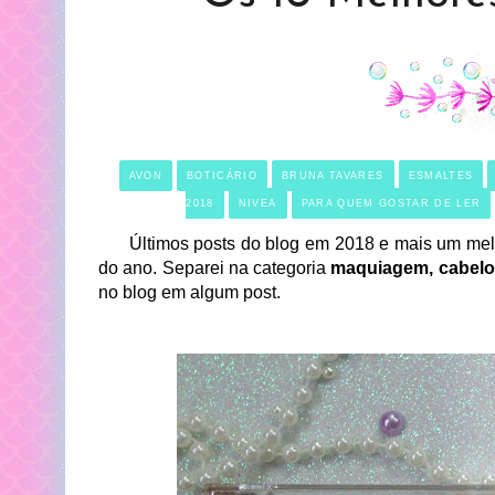
AVON
BOTICÁRIO
BRUNA TAVARES
ESMALTES
2018
NIVEA
PARA QUEM GOSTAR DE LER
Últimos posts do blog em 2018 e mais um melho
do ano. Separei na categoria
maquiagem, cabelo,
no blog em algum post.