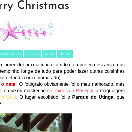
rry Christmas
FOTOGRAFIA
FOTOS
LOOK
NATAL
porém foi um dia muito corrido e eu preferi descansar nos
 tempinho longe de tudo para poder fazer outras coisinhas
Bordelands com o namorado)
.
o natal
. O fotógrafo obviamente foi o meu namorado, mas
foi o que eu mostrei no
recebidos da Rosegal
, a maquiagem
te Gold
. O lugar escolhido foi o
Parque do Utinga,
que
♥.