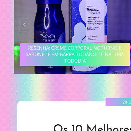
O E
RESENHA: BODY SPLASH MARACUJÁ CUIDE-S
TURA
BEM FEIRA BOTICÁRIO
28 
Os 10 Melhore