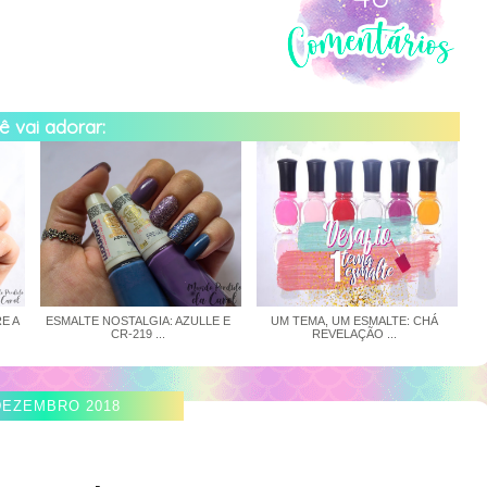
 vai adorar:
E A
ESMALTE NOSTALGIA: AZULLE E
UM TEMA, UM ESMALTE: CHÁ
CR-219 ...
REVELAÇÃO ...
DEZEMBRO 2018