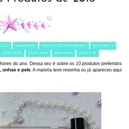
LOLA
MAQUIAGEM
MÁSCARA DE TRATAMENTO
MELHORES DE
RUBY ROSE
SALON LINE
SKIN CARE
STUDIO 35
res do ano. Dessa vez é sobre os 10 produtos preferidos
 unhas e pele
. A maioria teve resenha ou já apareceu aqui