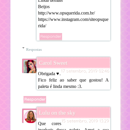
Linda demais
Beijos
http://www.opsquerida.com.br/
https://www.instagram.com/siteopsque
rida/
Responder
Respostas
Carol Sweet
17 setembro, 2019 02:46
Obrigada ♥.
Fico feliz ao saber que gostou! A
paleta é linda mesmo :3.
Responder
Lulu on the sky
15 setembro, 2019 13:29
Que cores
incríveis dessa paleta. Amei a sua