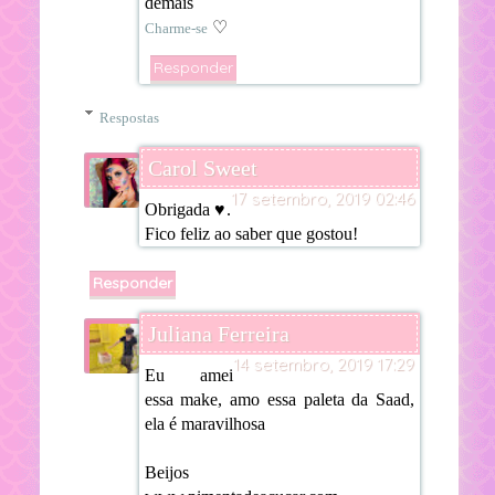
demais
♡
Charme-se
Responder
Respostas
Carol Sweet
17 setembro, 2019 02:46
Obrigada ♥.
Fico feliz ao saber que gostou!
Responder
Juliana Ferreira
14 setembro, 2019 17:29
Eu amei
essa make, amo essa paleta da Saad,
ela é maravilhosa
Beijos