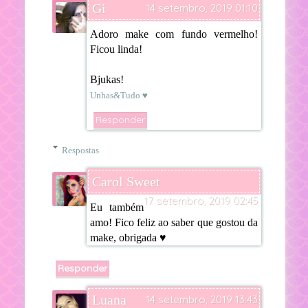
Gi
14 setembro, 2019 01:10
Adoro make com fundo vermelho!
Ficou linda!
Bjukas!
Unhas&Tudo ♥
Responder
Respostas
Carol Sweet
17 setembro, 2019 02:45
Eu também
amo! Fico feliz ao saber que gostou da
make, obrigada ♥
Responder
Luana
14 setembro, 2019 13:43