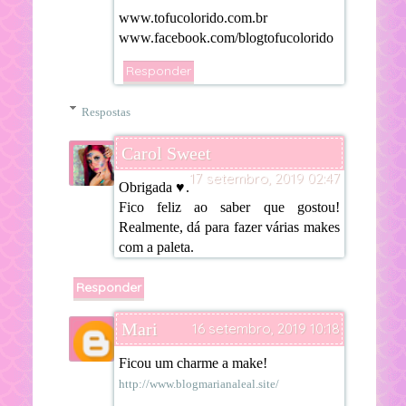
www.tofucolorido.com.br
www.facebook.com/blogtofucolorido
Responder
Respostas
Carol Sweet
17 setembro, 2019 02:47
Obrigada ♥.
Fico feliz ao saber que gostou!
Realmente, dá para fazer várias makes
com a paleta.
Responder
Mari
16 setembro, 2019 10:18
Ficou um charme a make!
http://www.blogmarianaleal.site/