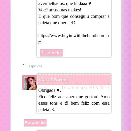
avermelhados, que lindaaa ♥
Você arrasa nas makes!
E que bom que conseguiu comprar a
paleta que queria :D
https://www.heyimwiththeband.com.b
r/
Responder
Respostas
Carol Sweet
17 setembro, 2019 02:44
Obrigada ♥.
Fico feliz ao saber que gostou! Amo
esses tons e tô bem feliz com essa
paleta :3.
Responder