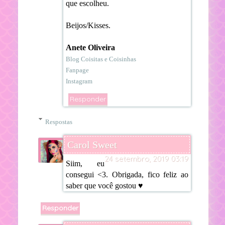
que escolheu.
Beijos/Kisses.
Anete Oliveira
Blog Coisitas e Coisinhas
Fanpage
Instagram
Responder
Respostas
Carol Sweet
24 setembro, 2019 03:19
Siim, eu
consegui <3. Obrigada, fico feliz ao
saber que você gostou ♥
Responder