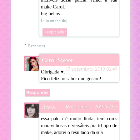
make Carol.
big beijos
Lulu on the sky
Responder
Respostas
Carol Sweet
17 setembro, 2019 02:47
Obrigada ♥.
Fico feliz ao saber que gostou!
Responder
.lívia.
16 setembro, 2019 07:58
essa paleta é muito linda, tem cores
maravilhosas e versáteis pra td tipo de
make, adorei o resultado da sua