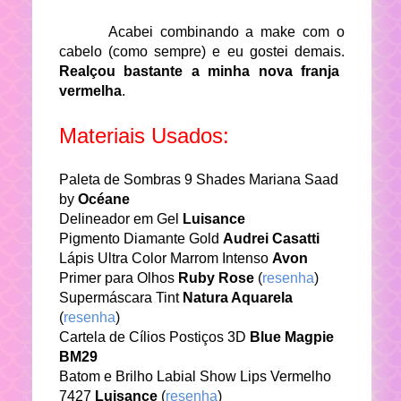
Acabei combinando a make com o
cabelo (como sempre) e eu gostei demais.
Realçou bastante a minha nova franja
vermelha
.
Materiais Usados:
Paleta de Sombras 9 Shades Mariana Saad
by
Océane
Delineador em Gel
Luisance
Pigmento Diamante Gold
Audrei Casatti
Lápis Ultra Color Marrom Intenso
Avon
Primer para Olhos
Ruby Rose
(
resenha
)
Supermáscara Tint
Natura Aquarela
(
resenha
)
Cartela de Cílios Postiços 3D
Blue Magpie
BM29
Batom e Brilho Labial Show Lips Vermelho
7427
Luisance
(
resenha
)