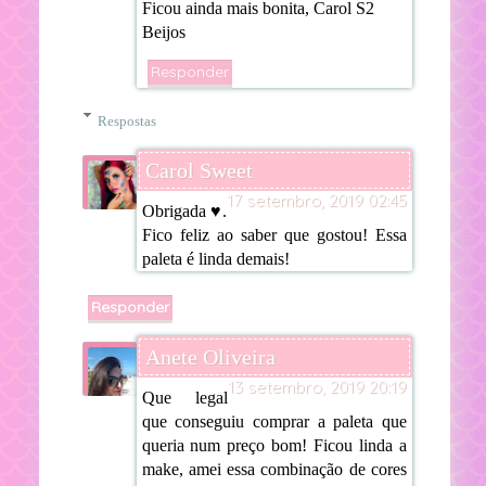
Ficou ainda mais bonita, Carol S2
Beijos
Responder
Respostas
Carol Sweet
17 setembro, 2019 02:45
Obrigada ♥.
Fico feliz ao saber que gostou! Essa
paleta é linda demais!
Responder
Anete Oliveira
13 setembro, 2019 20:19
Que legal
que conseguiu comprar a paleta que
queria num preço bom! Ficou linda a
make, amei essa combinação de cores