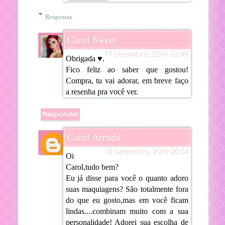
Respostas
Carol Sweet
17 setembro, 2019 02:48
Obrigada ♥.
Fico feliz ao saber que gostou!
Compra, tu vai adorar, em breve faço
a resenha pra você ver.
Responder
Carol Arruda
18 setembro, 2019 20:34
Oi
Carol,tudo bem?
Eu já disse para você o quanto adoro
suas maquiagens? São totalmente fora
do que eu gosto,mas em você ficam
lindas....combinam muito com a sua
personalidade! Adorei sua escolha de