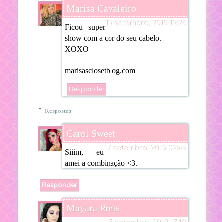
Marisa Cavaleiro
13 setembro, 2019 12:26
Ficou super
show com a cor do seu cabelo.
XOXO
marisasclosetblog.com
Responder
Respostas
Carol Sweet
17 setembro, 2019 02:45
Siiim, eu
amei a combinação <3.
Responder
Mayara Preis
13 setembro, 2019 17:10