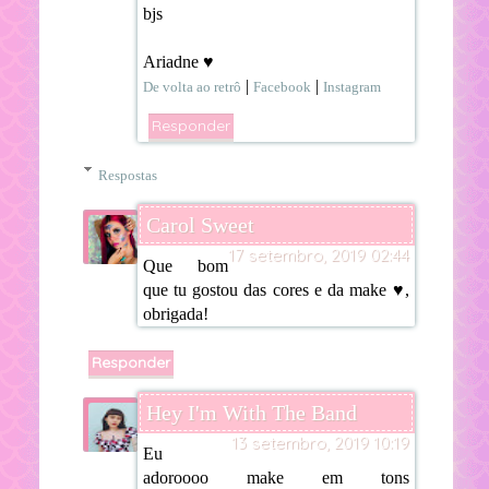
bjs
Ariadne ♥
|
|
De volta ao retrô
Facebook
Instagram
Responder
Respostas
Carol Sweet
17 setembro, 2019 02:44
Que bom
que tu gostou das cores e da make ♥,
obrigada!
Responder
Hey I'm With The Band
13 setembro, 2019 10:19
Eu
adoroooo make em tons