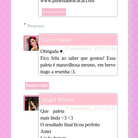
www.pimentadeacucar.com
Responder
Respostas
Carol Sweet
17 setembro, 2019 02:46
Obrigada ♥.
Fico feliz ao saber que gostou! Essa
paleta é maravilhosa mesmo, em breve
trago a resenha :3.
Responder
Angel Meyer
15 setembro, 2019 02:27
Que paleta
mais linda <3 <3
O resultado final ficou perfeito
Amei