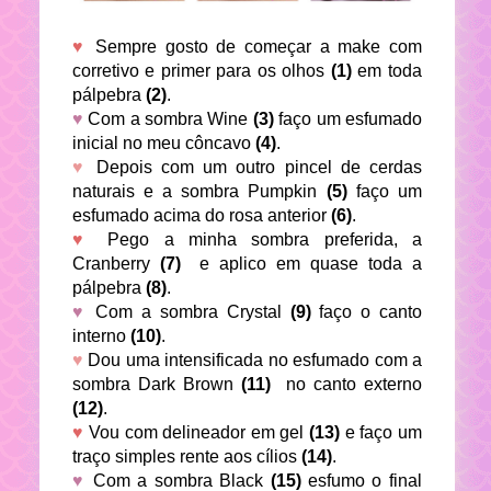
♥
Sempre gosto de começar a make com
corretivo e primer para os olhos
(1)
em toda
pálpebra
(2)
.
♥
Com a sombra Wine
(3)
faço um esfumado
inicial no meu côncavo
(4)
.
♥
Depois com um outro pincel de cerdas
naturais e a sombra Pumpkin
(5)
faço um
esfumado acima do rosa anterior
(6)
.
♥
Pego a minha sombra preferida, a
Cranberry
(7)
e aplico em quase toda a
pálpebra
(8)
.
♥
Com a sombra Crystal
(9)
faço o canto
interno
(10)
.
♥
Dou uma intensificada no esfumado com a
sombra Dark Brown
(11)
no canto externo
(12)
.
♥
Vou com delineador em gel
(13)
e faço um
traço simples rente aos cílios
(14)
.
♥
Com a sombra Black
(15)
esfumo o final