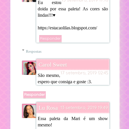
Eu estou
doida por essa paleta! As cores são
lindas!!!♥
https://estacaolilas.blogspot.com/
Responder
Respostas
Carol Sweet
17 setembro, 2019 02:45
São mesmo,
espero que consiga e goste :3.
Responder
Lu Rosa
13 setembro, 2019 19:49
Essa paleta da Mari é um show
mesmo!