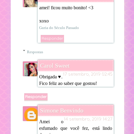
amei! ficou muito bonito! <3
xoxo
Guria do Século Passado
Responder
Respostas
Carol Sweet
17 setembro, 2019 02:45
Obrigada ♥.
Fico feliz ao saber que gostou!
Responder
Simone Benvindo
14 setembro, 2019 14:27
Amei o
esfumado que você fez, está lindo