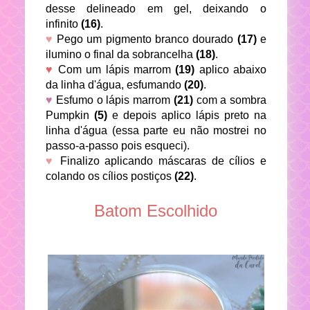
desse delineado em gel, deixando o
infinito
(16)
.
♥
Pego um pigmento branco dourado
(17)
e
ilumino o final da sobrancelha
(18)
.
♥
Com um lápis marrom
(19)
aplico abaixo
da linha d'água, esfumando
(20)
.
♥
Esfumo o lápis marrom
(21)
com a sombra
Pumpkin
(5)
e depois aplico lápis preto na
linha d'água (essa parte eu não mostrei no
passo-a-passo pois esqueci).
♥
Finalizo aplicando máscaras de cílios e
colando os cílios postiços
(22)
.
Batom Escolhido