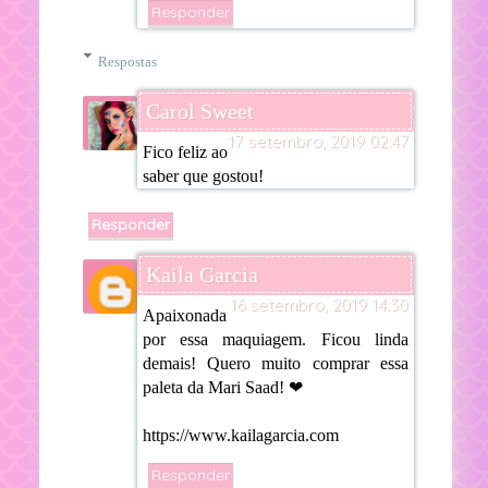
Responder
Respostas
Carol Sweet
17 setembro, 2019 02:47
Fico feliz ao
saber que gostou!
Responder
Kaila Garcia
16 setembro, 2019 14:30
Apaixonada
por essa maquiagem. Ficou linda
demais! Quero muito comprar essa
paleta da Mari Saad! ❤
https://www.kailagarcia.com
Responder