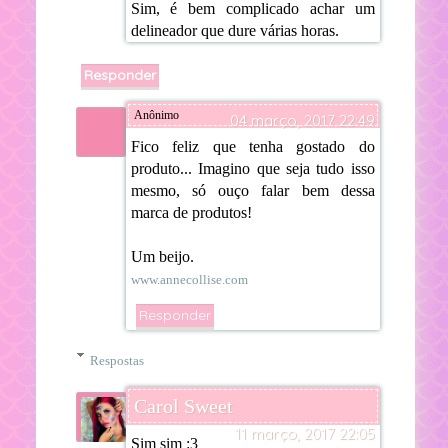
Sim, é bem complicado achar um
delineador que dure várias horas.
Responder
Anônimo
04 março, 2017 22:49
Fico feliz que tenha gostado do
produto... Imagino que seja tudo isso
mesmo, só ouço falar bem dessa
marca de produtos!
Um beijo.
www.annecollise.com
Responder
Respostas
Carol Sweet
11 março, 2017 22:05
Sim sim :3