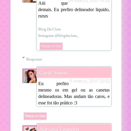
04 março, 2017 01:52
Aiii que
demais. Eu prefiro delineador liquido,
rsrsrs
Blog Da Clara
Instagram @blogdaclara_
Responder
Respostas
Carol Sweet
11 março, 2017 22:02
Eu prefiro
mesmo os em gel ou as canetas
delineadoras. Mas andam tão caros, e
esse foi tão prático :3
Responder
Adriana Leandro