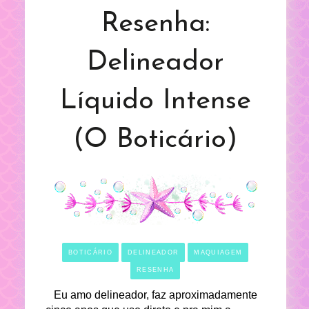
Resenha:
Delineador
Líquido Intense
(O Boticário)
BOTICÁRIO
DELINEADOR
MAQUIAGEM
RESENHA
Eu amo delineador, faz aproximadamente