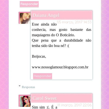
Responder
Daiana Angel
05 março, 2017 14:33
Esse ainda não
conhecia, mas gosto bastante das
maquiagens do O Boticário.
Que pena que a durabilidade não
tenha sido tão boa né? :(
Beijocas,
www.nossoglamour.blogspot.com.br
Responder
Respostas
Carol Sweet
11 março, 2017 22:06
Sim sim :(. É a