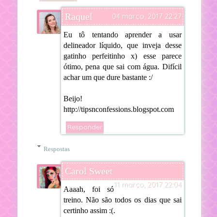
Raquel
04 março, 2017 22:27
Eu tô tentando aprender a usar
delineador líquido, que inveja desse
gatinho perfeitinho x) esse parece
ótimo, pena que sai com água. Difícil
achar um que dure bastante :/
Beijo!
http://tipsnconfessions.blogspot.com
Responder
Respostas
Carol Sweet
11 março, 2017 22:04
Aaaah, foi só
treino. Não são todos os dias que sai
certinho assim :(.