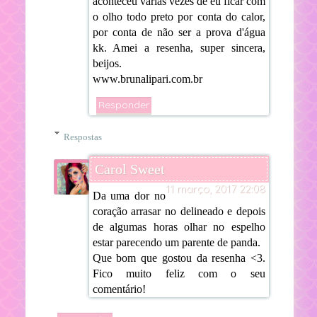
aconteceu varias vezes de eu ficar com
o olho todo preto por conta do calor,
por conta de não ser a prova d'água
kk. Amei a resenha, super sincera,
beijos.
www.brunalipari.com.br
Responder
Respostas
Carol Sweet
11 março, 2017 22:08
Da uma dor no
coração arrasar no delineado e depois
de algumas horas olhar no espelho
estar parecendo um parente de panda.
Que bom que gostou da resenha <3.
Fico muito feliz com o seu
comentário!