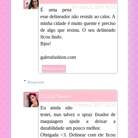
04 março, 2017 16:03
É uma pena
esse delineador não resistir ao calor. A
minha cidade é muito quente e preciso
de algo que resista. O seu delineado
ficou lindo.
Bjus!
galerafashion.com
Responder
Respostas
Carol Sweet
11 março, 2017 22:02
Eu ainda não
testei, mas talvez o spray fixador de
maquiagem ajude a deixar a
durabilidade um pouco melhor.
Obrigada <3. Delinear com ele ficou