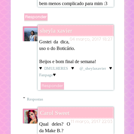
bem menos complicado para mim :3
Responder
sheyla xavier
04 março, 2017 18:27
Gostei da dica,
uso o do Boticário.
Beijos e bom final de semana!
♥
♥
♥
DMULHERES
@_sheylaxavier
♥
Fanpage
Responder
Respostas
Carol Sweet
11 março, 2017 22:03
Qual deles? O
da Make B.?