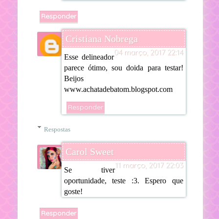
Responder
Cristiana Nobrega
04 março, 2017 22:14
Esse delineador
parece ótimo, sou doida para testar!
Beijos
www.achatadebatom.blogspot.com
Responder
Respostas
Carol Sweet
11 março, 2017 22:03
Se tiver
oportunidade, teste :3. Espero que
goste!
Responder