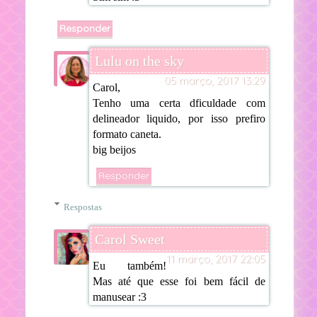
Responder
Lulu on the sky
05 março, 2017 13:29
Carol,
Tenho uma certa dficuldade com
delineador liquido, por isso prefiro
formato caneta.
big beijos
Responder
Respostas
Carol Sweet
11 março, 2017 22:05
Eu também!
Mas até que esse foi bem fácil de
manusear :3