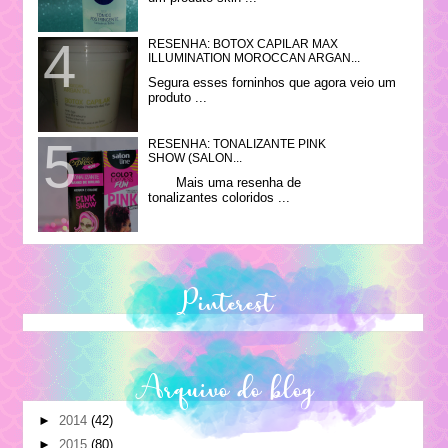
RESENHA: BOTOX CAPILAR MAX
ILLUMINATION MOROCCAN ARGAN...
Segura esses forninhos que agora veio um
produto ...
RESENHA: TONALIZANTE PINK
SHOW (SALON...
Mais uma resenha de
tonalizantes coloridos ...
Pinterest
Arquivo do blog
►
2014
(42)
►
2015
(80)