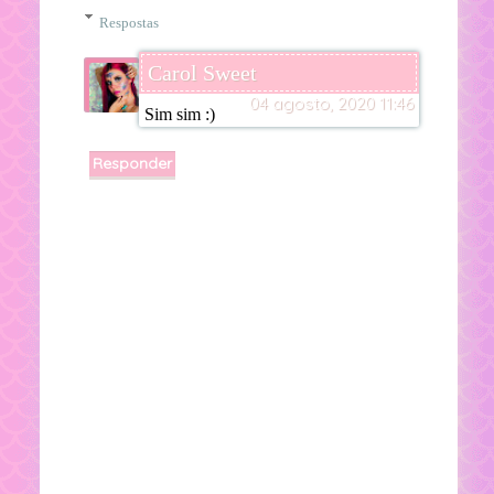
Respostas
Carol Sweet
04 agosto, 2020 11:46
Sim sim :)
Responder