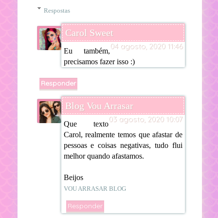
Respostas
Carol Sweet
04 agosto, 2020 11:46
Eu também,
precisamos fazer isso :)
Responder
Blog Vou Arrasar
03 agosto, 2020 10:07
Que texto
Carol, realmente temos que afastar de
pessoas e coisas negativas, tudo flui
melhor quando afastamos.
Beijos
VOU ARRASAR BLOG
Responder