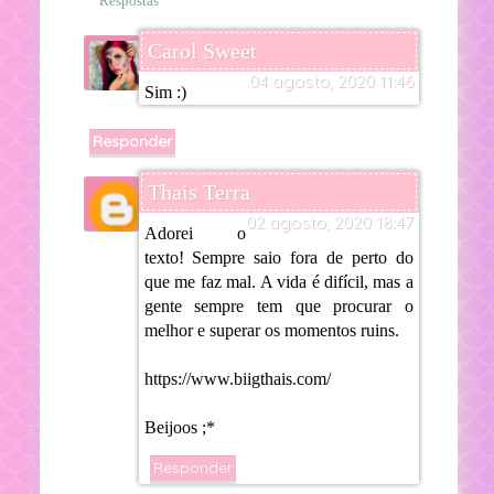
Respostas
Carol Sweet
04 agosto, 2020 11:46
Sim :)
Responder
Thais Terra
02 agosto, 2020 18:47
Adorei o
texto! Sempre saio fora de perto do
que me faz mal. A vida é difícil, mas a
gente sempre tem que procurar o
melhor e superar os momentos ruins.
https://www.biigthais.com/
Beijoos ;*
Responder