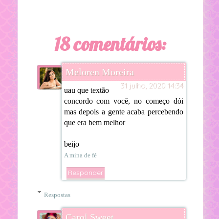
18 comentários:
Meloren Moreira
31 julho, 2020 14:34
uau que textão
concordo com você, no começo dói
mas depois a gente acaba percebendo
que era bem melhor
beijo
A mina de fé
Responder
Respostas
Carol Sweet