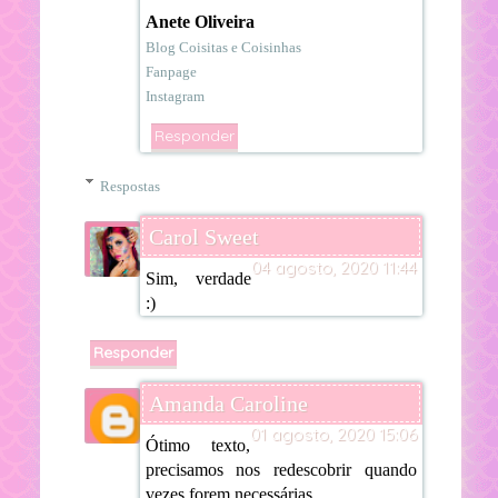
Anete Oliveira
Blog Coisitas e Coisinhas
Fanpage
Instagram
Responder
Respostas
Carol Sweet
04 agosto, 2020 11:44
Sim, verdade
:)
Responder
Amanda Caroline
01 agosto, 2020 15:06
Ótimo texto,
precisamos nos redescobrir quando
vezes forem necessárias.