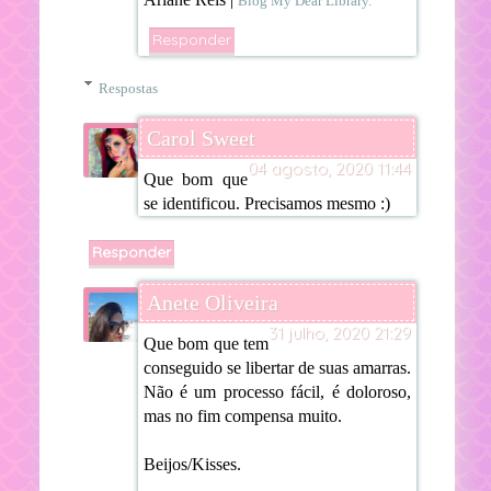
Blog My Dear Library.
Responder
Respostas
Carol Sweet
04 agosto, 2020 11:44
Que bom que
se identificou. Precisamos mesmo :)
Responder
Anete Oliveira
31 julho, 2020 21:29
Que bom que tem
conseguido se libertar de suas amarras.
Não é um processo fácil, é doloroso,
mas no fim compensa muito.
Beijos/Kisses.