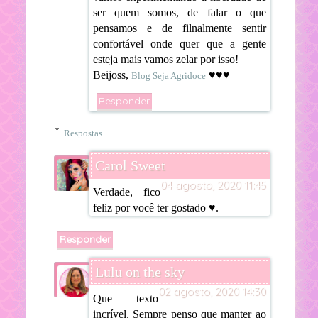
ser quem somos, de falar o que
pensamos e de filnalmente sentir
confortável onde quer que a gente
esteja mais vamos zelar por isso!
Beijoss,
♥️♥️♥️
Blog Seja Agridoce
Responder
Respostas
Carol Sweet
04 agosto, 2020 11:45
Verdade, fico
feliz por você ter gostado ♥.
Responder
Lulu on the sky
02 agosto, 2020 14:30
Que texto
incrível. Sempre penso que manter ao