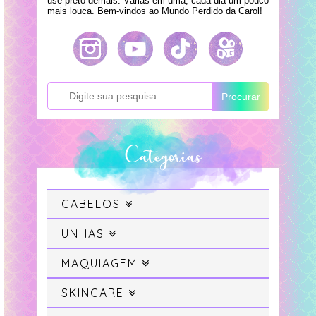
use preto demais. Várias em uma, cada dia um pouco
mais louca. Bem-vindos ao Mundo Perdido da Carol!
Procurar
Categorias
CABELOS
Cabelo
UNHAS
Swatches
MAQUIAGEM
Cabelo Colorido
Maquiagem
SKINCARE
Unhas da Semana
Projeto Sereia