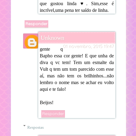
que gostou linda ♥. Sim,esse é
incrível,uma pena ter saído de linha.
Responder
Unknown
01 novembro, 2015 19:47
gente q
Bapho essa cor gente! E que unha de
diva q vc tem! Tem um esmalte da
Vult q tem um tom parecido com esse
aí, mas não tem os brilhinhos...não
lembro o nome mas se achar eu volto
aqui e te falo!
Beijos!
Responder
Respostas