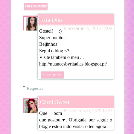
Responder
Rita Dias
18 novembro, 2015 17:08
Gostei! :)
Super bonito..
Beijinhos
Segui o blog <3
Visite também o meu ...
http://nuancesbyritadias.blogspot.pt/
Responder
Respostas
Carol Sweet
02 dezembro, 2015 15:27
Que bom
que gostou ♥. Obrigada por seguir o
blog e estou indo visitar o teu agora!