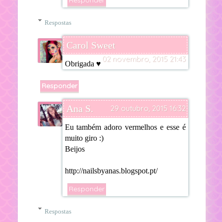
Responder
Respostas
Carol Sweet
02 novembro, 2015 21:43
Obrigada ♥
Responder
Ana S.
29 outubro, 2015 16:32
Eu também adoro vermelhos e esse é
muito giro :)
Beijos
http://nailsbyanas.blogspot.pt/
Responder
Respostas