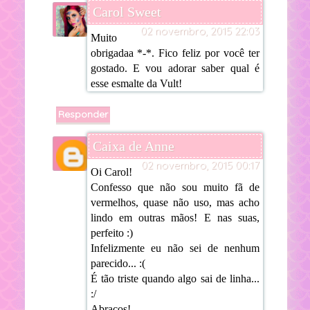
Carol Sweet
02 novembro, 2015 22:03
Muito
obrigadaa *-*. Fico feliz por você ter
gostado. E vou adorar saber qual é
esse esmalte da Vult!
Responder
Caixa de Anne
02 novembro, 2015 00:17
Oi Carol!
Confesso que não sou muito fã de
vermelhos, quase não uso, mas acho
lindo em outras mãos! E nas suas,
perfeito :)
Infelizmente eu não sei de nenhum
parecido... :(
É tão triste quando algo sai de linha...
:/
Abraços!