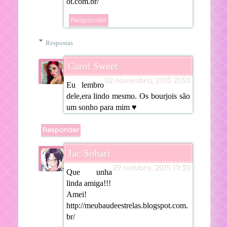
ot.com.br/
Responder
Respostas
Carol Sweet
02 novembro, 2015 21:50
Eu lembro
dele,era lindo mesmo. Os bourjois são
um sonho para mim ♥
Responder
Jac Sohari
29 outubro, 2015 19:30
Que unha
linda amiga!!!
Amei!
http://meubaudeestrelas.blogspot.com.
br/