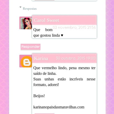
Respostas
Carol Sweet
02 novembro, 2015 21:56
Que bom
que gostou linda ♥
Responder
Karina
30 outubro, 2015 19:00
Que vermelho lindo, pena mesmo ter
saído de linha.
Suas unhas estão incríveis nesse
formato, adorei!
Beijos!
karinanopaisdasmaravilhas.com