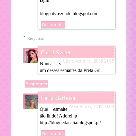
Bjim
blogpatyrezende.blogspot.com
Responder
Respostas
Carol Sweet
02 novembro, 2015 21:53
Nunca vi
um desses esmaltes da Preta Gil.
Responder
Cátia Barbosa
29 outubro, 2015 21:04
Que esmalte
tão lindo! Adorei :p
http://bloguedacatia.blogspot.pt/
Responder