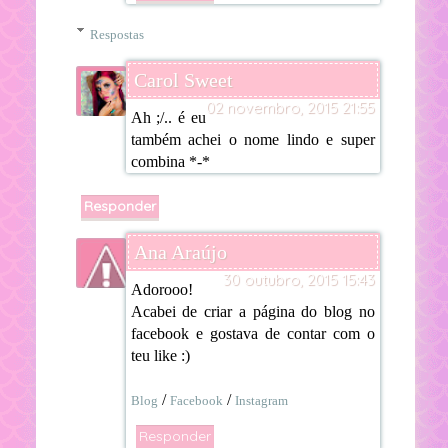
Respostas
Carol Sweet
02 novembro, 2015 21:55
Ah ;/.. é eu
também achei o nome lindo e super
combina *-*
Responder
Ana Araújo
30 outubro, 2015 15:43
Adorooo!
Acabei de criar a página do blog no
facebook e gostava de contar com o
teu like :)
/
/
Blog
Facebook
Instagram
Responder