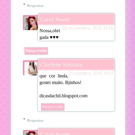
Respostas
Carol Sweet
02 novembro, 2015 21:58
Nossa,obri
gada ♥♥♥
Responder
Chirlene Santana
31 outubro, 2015 19:51
que cor linda,
gostei muito. Bjinhos!
dicasdachil.blogspot.com
Responder
Respostas
Carol Sweet