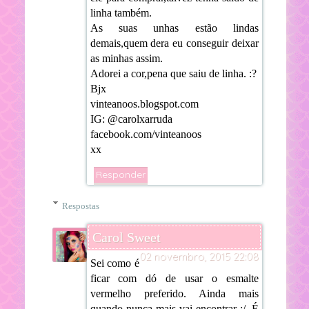
linha também.
As suas unhas estão lindas
demais,quem dera eu conseguir deixar
as minhas assim.
Adorei a cor,pena que saiu de linha. :?
Bjx
vinteanoos.blogspot.com
IG: @carolxarruda
facebook.com/vinteanoos
xx
Responder
Respostas
Carol Sweet
02 novembro, 2015 22:08
Sei como é
ficar com dó de usar o esmalte
vermelho preferido. Ainda mais
quando nunca mais vai encontrar :/. É