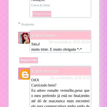
Caixa de Anne
Responder
Respostas
Carol Sweet
02 novembro, 2015 22:04
Sim,é
muito triste. E muito obrigada *-*
Responder
Carol Arruda
02 novembro, 2015 11:18
OiOi
Carol,tudo bem?
Eu adoro esmalte vermelho,pena que
o meu preferido já está no final,tenho
até dó de usar,nunca mais encontrei
ele para comprar,talvez tenha saido de