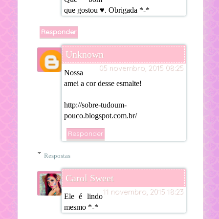
que gostou ♥. Obrigada *-*
Responder
Unknown
05 novembro, 2015 08:25
Nossa
amei a cor desse esmalte!
http://sobre-tudoum-
pouco.blogspot.com.br/
Responder
Respostas
Carol Sweet
11 novembro, 2015 18:23
Ele é lindo
mesmo *-*