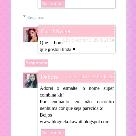
Responder
Respostas
Carol Sweet
02 novembro, 2015 21:54
Que bom
que gostou linda ♥
Responder
Débora
30 outubro, 2015 13:28
Adorei o esmalte, o nome super
combina kk!
Por enquanto eu não encontro
nenhuma cor que seja parecida :c
Beijos
www.blognekokawaii.blogspot.com
Responder