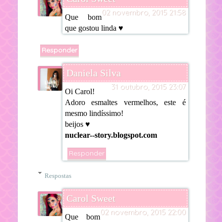
02 novembro, 2015 21:58
Que bom
que gostou linda ♥
Responder
Daniela Silva
31 outubro, 2015 23:07
Oi Carol!
Adoro esmaltes vermelhos, este é
mesmo lindíssimo!
beijos ♥
nuclear--story.blogspot.com
Responder
Respostas
Carol Sweet
02 novembro, 2015 22:00
Que bom