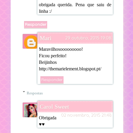
obrigada querida. Pena que saiu de
linha :/
Responder
Mari
29 outubro, 2015 19:08
Maravilhosooooooooo!
Ficou perfeito!
Beijinhos
http://themarielement.blogspot.pt/
Responder
Respostas
Carol Sweet
02 novembro, 2015 21:48
Obrigada
♥♥