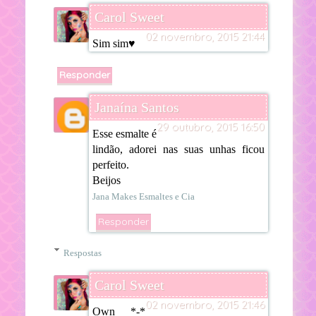
Carol Sweet
02 novembro, 2015 21:44
Sim sim♥
Responder
Janaína Santos
29 outubro, 2015 16:50
Esse esmalte é
lindão, adorei nas suas unhas ficou
perfeito.
Beijos
Jana Makes Esmaltes e Cia
Responder
Respostas
Carol Sweet
02 novembro, 2015 21:46
Own *-*