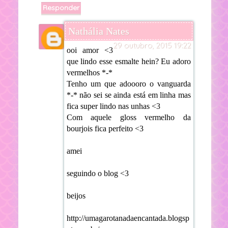
Responder
Nathália Nates
29 outubro, 2015 19:22
ooi amor <3
que lindo esse esmalte hein? Eu adoro
vermelhos *-*
Tenho um que adoooro o vanguarda
*-* não sei se ainda está em linha mas
fica super lindo nas unhas <3
Com aquele gloss vermelho da
bourjois fica perfeito <3
amei
seguindo o blog <3
beijos
http://umagarotanadaencantada.blogsp