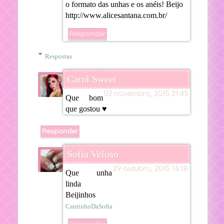
o formato das unhas e os anéis! Beijo
http://www.alicesantana.com.br/
Responder
Respostas
Carol Sweet
02 novembro, 2015 21:43
Que bom
que gostou ♥
Responder
Sofia Veloso
29 outubro, 2015 16:18
Que unha
linda
Beijinhos
CantinhoDaSofia