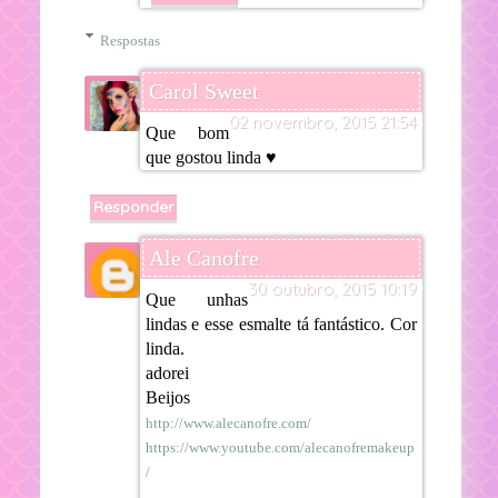
Respostas
Carol Sweet
02 novembro, 2015 21:54
Que bom
que gostou linda ♥
Responder
Ale Canofre
30 outubro, 2015 10:19
Que unhas
lindas e esse esmalte tá fantástico. Cor
linda.
adorei
Beijos
http://www.alecanofre.com/
https://www.youtube.com/alecanofremakeup
/