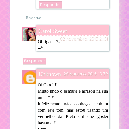
Responder
Respostas
Carol Sweet
02 novembro, 2015 21:51
Obrigada *-
--*
Responder
Unknown
29 outubro, 2015 19:39
Oi Carol !!
Muito lindo o esmalte e arrasou na sua
unha *-*
Infelizmente não conheço nenhum
com este tom, mas estou usando um
vermelho da Preta Gil que gostei
bastante !!