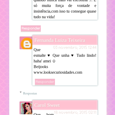
só muita força de vontade e
insistência,com isso tu consegue quase
tudo na vida!
Responder
Fernanda Luiza Teixeira
03 novembro, 2015 12:44
Que
esmalte ♥ Que unha ♥ Tudo lindo!
haha' amei ☺
Beijooks
www.looksecuriosidades.com
Responder
Respostas
Carol Sweet
18 novembro, 2015 02:11
Que bom