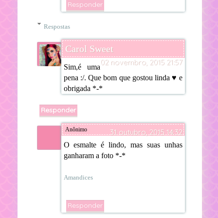
Responder
Respostas
Carol Sweet
02 novembro, 2015 21:57
Sim,é uma
pena :/. Que bom que gostou linda ♥ e
obrigada *-*
Responder
Anônimo
31 outubro, 2015 14:32
O esmalte é lindo, mas suas unhas
ganharam a foto *-*
Amandices
Responder