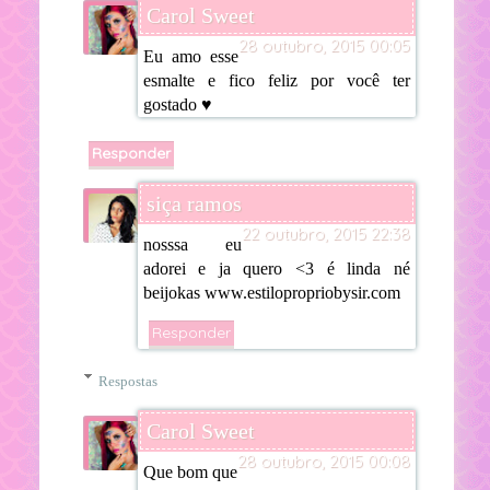
Carol Sweet
28 outubro, 2015 00:05
Eu amo esse
esmalte e fico feliz por você ter
gostado ♥
Responder
siça ramos
22 outubro, 2015 22:38
nosssa eu
adorei e ja quero <3 é linda né
beijokas www.estilopropriobysir.com
Responder
Respostas
Carol Sweet
28 outubro, 2015 00:08
Que bom que