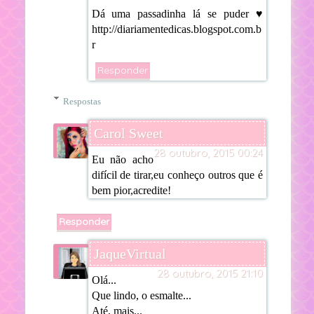
Dá uma passadinha lá se puder ♥
http://diariamentedicas.blogspot.com.b
r
Responder
Respostas
Carol Sweet
28 outubro, 2015 00:24
Eu não acho
difícil de tirar,eu conheço outros que é
bem pior,acredite!
Responder
JaqueVirtual
28 outubro, 2015 21:10
Olá...
Que lindo, o esmalte...
Até, mais...