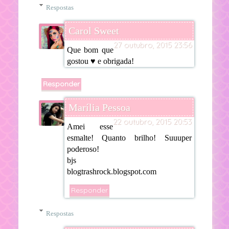
Respostas
Carol Sweet
27 outubro, 2015 23:56
Que bom que
gostou ♥ e obrigada!
Responder
Marília Pessoa
22 outubro, 2015 20:53
Amei esse
esmalte! Quanto brilho! Suuuper
poderoso!
bjs
blogtrashrock.blogspot.com
Responder
Respostas