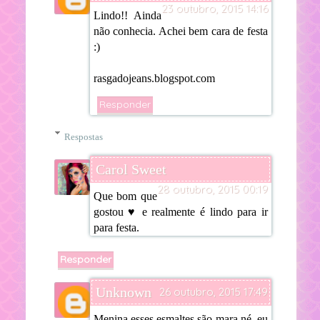
23 outubro, 2015 14:16
Lindo!! Ainda
não conhecia. Achei bem cara de festa
:)
rasgadojeans.blogspot.com
Responder
Respostas
Carol Sweet
28 outubro, 2015 00:19
Que bom que
gostou ♥ e realmente é lindo para ir
para festa.
Responder
Unknown
26 outubro, 2015 17:49
Menina esses esmaltes são mara né, eu