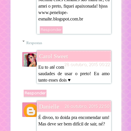
amei o preto, fiquei apaixonada! bjsss
www.penelope-
esmalte.blogspot.com.br
Responder
Respostas
Carol Sweet
28 outubro, 2015 00:22
Eu to até com
saudades de usar o preto! Eu amo
tanto esses dois ♥
Responder
Danielle
26 outubro, 2015 22:50
É divoo, to doida pra encomendar um!
Mas deve ser bem difícil de sair, né?