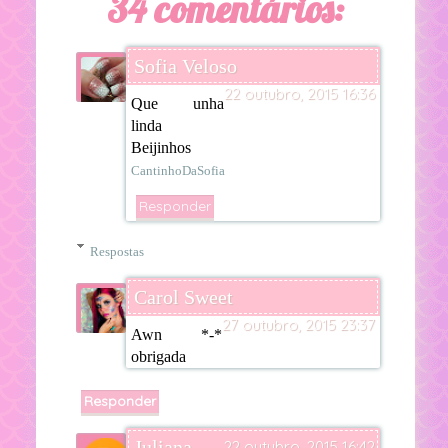
34 comentários:
Sofia Veloso
22 outubro, 2015 16:36
Que unha
linda
Beijinhos
CantinhoDaSofia
Responder
Respostas
Carol Sweet
27 outubro, 2015 23:37
Awn *-*
obrigada
Responder
Juliana
22 outubro, 2015 16:42