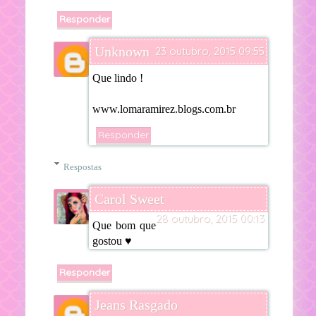
Responder
Unknown
23 outubro, 2015 09:55
Que lindo !
www.lomaramirez.blogs.com.br
Responder
Respostas
Carol Sweet
28 outubro, 2015 00:13
Que bom que
gostou ♥
Responder
Jeans Rasgado