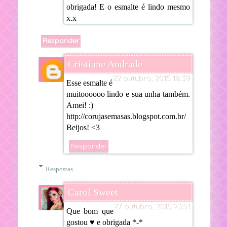
obrigada! E o esmalte é lindo mesmo
x.x
Responder
Cristiane Andrade
22 outubro, 2015 18:39
Esse esmalte é
muitoooooo lindo e sua unha também.
Amei! :)
http://corujasemasas.blogspot.com.br/
Beijos! <3
Responder
Respostas
Carol Sweet
27 outubro, 2015 23:51
Que bom que
gostou ♥ e obrigada *-*