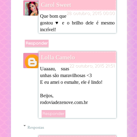
Carol Sweet
28 outubro, 2015 00:00
Que bom que
gostou ♥ e o brilho dele é mesmo
incrível!
Responder
Lolla Camelo
22 outubro, 2015 21:51
Uaaaau, suas
unhas são maravilhosas <3
E eu amei o esmalte, ele é lindo!
Beijos,
rodoviadezenove.com.br
Responder
Respostas