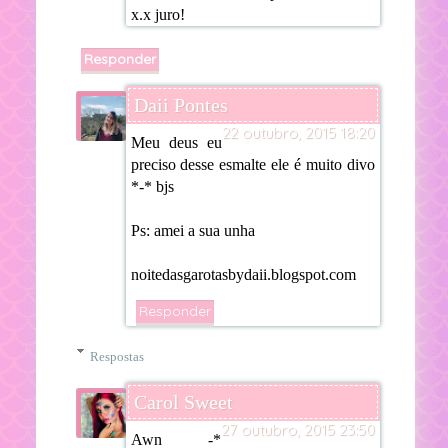
x.x juro!
Responder
Daii Pontes
22 outubro, 2015 18:20
Meu deus eu
preciso desse esmalte ele é muito divo
*-* bjs
Ps: amei a sua unha
noitedasgarotasbydaii.blogspot.com
Responder
Respostas
Carol Sweet
27 outubro, 2015 23:50
Awn -*