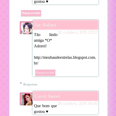
gostou ♥
Responder
Jac Sohari
22 outubro, 2015 22:57
Tão lindo
amiga *O*
Adorei!
http://meubaudeestrelas.blogspot.com.
br/
Responder
Respostas
Carol Sweet
28 outubro, 2015 00:10
Que bom que
gostou ♥