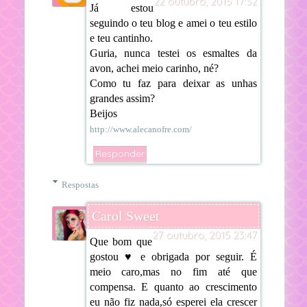
22 outubro, 2015 17:32
Já estou
seguindo o teu blog e amei o teu estilo
e teu cantinho.
Guria, nunca testei os esmaltes da
avon, achei meio carinho, né?
Como tu faz para deixar as unhas
grandes assim?
Beijos
http://www.alecanofre.com/
Responder
Respostas
Carol Sweet
27 outubro, 2015 23:47
Que bom que
gostou ♥ e obrigada por seguir. É
meio caro,mas no fim até que
compensa. E quanto ao crescimento
eu não fiz nada,só esperei ela crescer