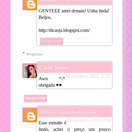
GENTEEE amei demais! Unha linda!
Beijos.
http://dicasju.blogspot.com/
Responder
Respostas
Carol Sweet
27 outubro, 2015 23:39
Awn *-*
obrigada ♥♥
Responder
minhavidanadaamorosa
22 outubro, 2015 17:18
Esse esmalte é
lindo, achei o preço um pouco