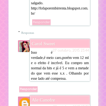
salgado.
http://fofaporembirrenta.blogspot.com.
br/
Responder
Respostas
Carol Sweet
27 outubro, 2015 23:44
Isso é
verdade,é meio caro,porém vem 12 ml
e o efeito é incrível. Eu compro um
normal da hits e já é 5 e vem a metade
do que vem esse x.x . Olhando por
esse lado até compensa.
Responder
Ale Canofre