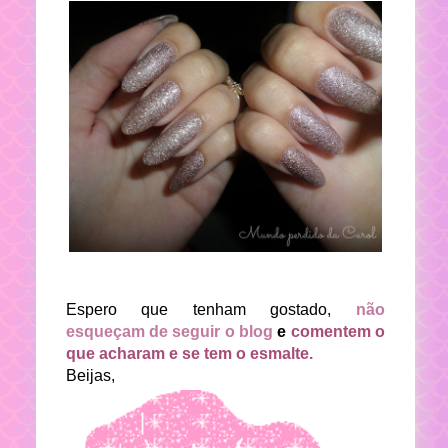
Espero que tenham gostado,
não
esqueçam de seguir o blog
e
comentem o
que acharam e se tem o esmalte.
Beijas,