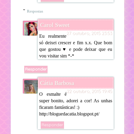
Respostas
Carol Sweet
27 outubro, 2015 23:53
Eu realmente
só deixei crescer e fim x.x. Que bom
que gostou ♥ e pode deixar que eu
vou visitar sim *-*
Responder
Cátia Barbosa
22 outubro, 2015 19:45
O esmalte é
super bonito, adorei a cor! As unhas
ficaram fantásticas! :)
http://bloguedacatia.blogspot.pt/
Responder