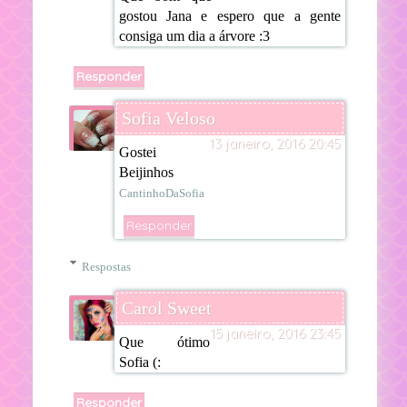
gostou Jana e espero que a gente
consiga um dia a árvore :3
Responder
Sofia Veloso
13 janeiro, 2016 20:45
Gostei
Beijinhos
CantinhoDaSofia
Responder
Respostas
Carol Sweet
15 janeiro, 2016 23:45
Que ótimo
Sofia (:
Responder