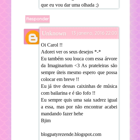
que eu vou dar uma olhada ;)
Responder
Unknown
13 janeiro, 2016 22:00
Oi Carol !!
Adorei ver os seus desejos *-*
Eu também sou louca com essa árvore
da Imaginarium <3 As prateleiras são
sempre úteis mesmo espero que possa
colocar em breve !!
Eu já tive dessas caixinhas de música
com bailarina e é tão fofo !!
Eu sempre quis uma saia xadrez igual
a essa, mas por não encontrar acabei
mandando fazer hehe
Bjim
blogpatyrezende.blogspot.com