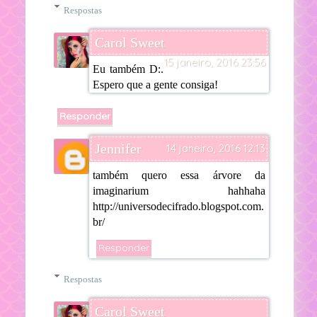
Respostas
Carol Sweet
15 janeiro, 2016 23:56
Eu também D:.
Espero que a gente consiga!
Responder
Jennifer
14 janeiro, 2016 12:13
também quero essa árvore da
imaginarium hahhaha
http://universodecifrado.blogspot.com.
br/
Responder
Respostas
Carol Sweet