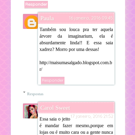
Responder
Paula
16 janeiro, 2016 09:45
Também sou louca pra ter aquela
árvore da imaginarium, ela é
absurdamente linda!! E essa saia
xadrez? Morro por uma dessas!
http://maisumasalgado.blogspot.com.b
r/
Responder
Respostas
Carol Sweet
17 janeiro, 2016 21:52
Essa saia o jeito
é mandar fazer mesmo,porque em
lojas ou é muito cara ou a gente nunca