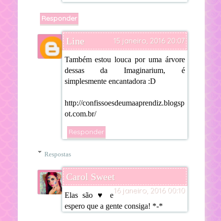
Responder
Line
15 janeiro, 2016 20:07
Também estou louca por uma árvore
dessas da Imaginarium, é
simplesmente encantadora :D
http://confissoesdeumaaprendiz.blogsp
ot.com.br/
Responder
Respostas
Carol Sweet
16 janeiro, 2016 00:10
Elas são ♥ e
espero que a gente consiga! *-*