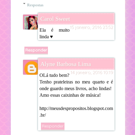
Respostas
Carol Sweet
15 janeiro, 2016 23:52
Ela é muito
linda ♥
Responder
Alyne Barbosa Lima
14 janeiro, 2016 10:19
OLá tudo bem?
Tenho prateleiras no meu quarto e é
onde guardo meus livros, acho lindas!
Amo essas caixinhas de música!
http://meusdespropositos.blogspot.com
.br/
Responder