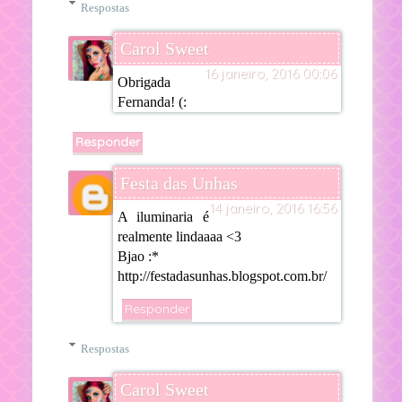
Respostas
Carol Sweet
16 janeiro, 2016 00:06
Obrigada
Fernanda! (:
Responder
Festa das Unhas
14 janeiro, 2016 16:56
A iluminaria é
realmente lindaaaa <3
Bjao :*
http://festadasunhas.blogspot.com.br/
Responder
Respostas
Carol Sweet