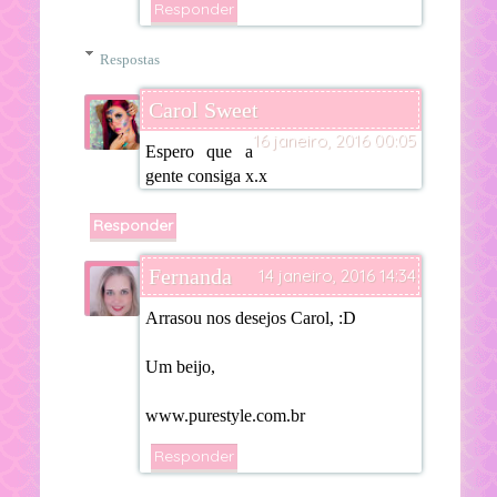
Responder
Respostas
Carol Sweet
16 janeiro, 2016 00:05
Espero que a
gente consiga x.x
Responder
Fernanda
14 janeiro, 2016 14:34
Arrasou nos desejos Carol, :D
Um beijo,
www.purestyle.com.br
Responder