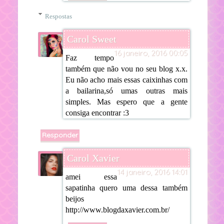
Respostas
Carol Sweet
16 janeiro, 2016 00:05
Faz tempo
também que não vou no seu blog x.x.
Eu não acho mais essas caixinhas com
a bailarina,só umas outras mais
simples. Mas espero que a gente
consiga encontrar :3
Responder
Carol Xavier
14 janeiro, 2016 14:01
amei essa
sapatinha quero uma dessa também
beijos
http://www.blogdaxavier.com.br/