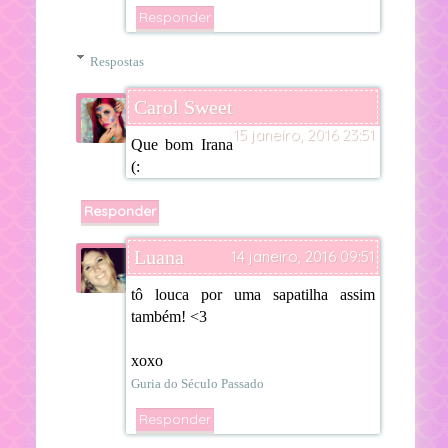
Responder
Respostas
Carol Sweet
15 janeiro, 2016 23:51
Que bom Irana
(:
Responder
Luana
14 janeiro, 2016 09:51
tô louca por uma sapatilha assim
também! <3
xoxo
Guria do Século Passado
Responder