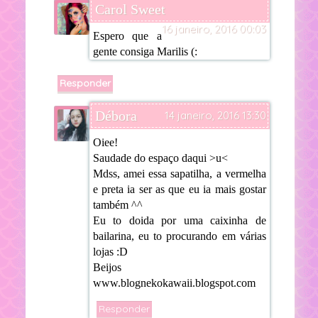
Carol Sweet
16 janeiro, 2016 00:03
Espero que a
gente consiga Marilis (:
Responder
Débora
14 janeiro, 2016 13:30
Oiee!
Saudade do espaço daqui >u<
Mdss, amei essa sapatilha, a vermelha
e preta ia ser as que eu ia mais gostar
também ^^
Eu to doida por uma caixinha de
bailarina, eu to procurando em várias
lojas :D
Beijos
www.blognekokawaii.blogspot.com
Responder