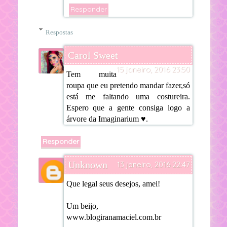
Responder
Respostas
Carol Sweet
15 janeiro, 2016 23:50
Tem muita
roupa que eu pretendo mandar fazer,só
está me faltando uma costureira.
Espero que a gente consiga logo a
árvore da Imaginarium ♥.
Responder
Unknown
13 janeiro, 2016 22:47
Que legal seus desejos, amei!
Um beijo,
www.blogiranamaciel.com.br