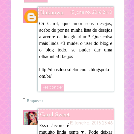
Unknown
13 janeiro, 2016 21:10
Oi Carol, que amor seus desejos,
acabo de por na minha lista de desejos
a arvore da imaginarium!! Que coisa
mais linda <3 mudei o user do blog e
o blog todo, se puder dar uma
olhadinha!! beijos
http://duasdosesdeloucuras.blogspot.c
om.br/
Responder
Respostas
Carol Sweet
15 janeiro, 2016 23:46
Essa árvore é
muuuito linda gente ♥. Pode deixar