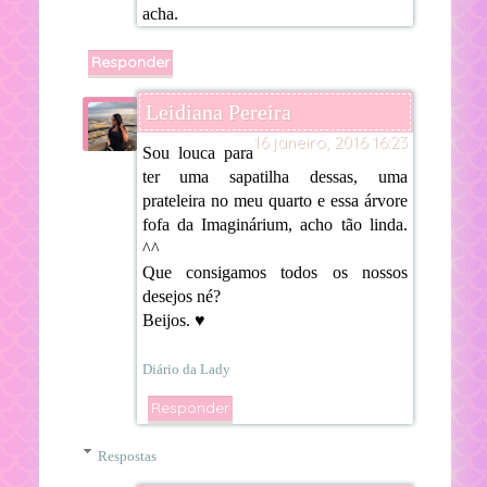
acha.
Responder
Leidiana Pereira
16 janeiro, 2016 16:23
Sou louca para
ter uma sapatilha dessas, uma
prateleira no meu quarto e essa árvore
fofa da Imaginárium, acho tão linda.
^^
Que consigamos todos os nossos
desejos né?
Beijos. ♥
Diário da Lady
Responder
Respostas