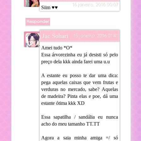
16 janeiro, 2016 00:07
Siim ♥♥
Responder
Jac Sohari
15 janeiro, 2016 01:41
Amei tudo *O*
Essa árvorezinha eu já desisti só pelo
preço dela kkk ainda farei uma u.u
A estante eu posso te dar uma dica:
pega aquelas caixas que vem frutas e
verduras no mercado, sabe? Aquelas
de madeira? Pinta elas e poe, dá uma
estante ótima kkk XD
Essa sapatilha / sandália eu nunca
acho do meu tamanho TT.TT
Agora a saia minha amiga =/ só