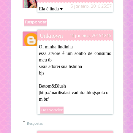
15 janeiro, 2016 23:57
Ela é linda ♥
Responder
Unknown
14 janeiro, 2016 12:15
Oi minha lindinha
essa arvore é um sonho de consumo
meu tb
srsrs adorei sua listinha
bjs
Batom&Blush
|http://marilisdasilvadutra.blogspot.co
m.br/|
Responder
Respostas