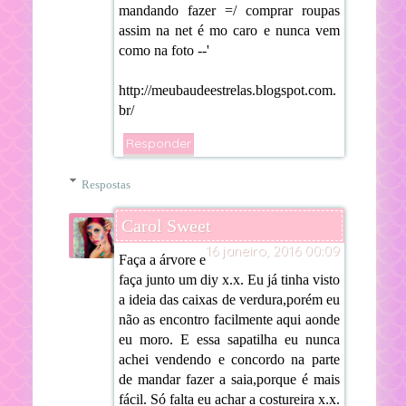
mandando fazer =/ comprar roupas
assim na net é mo caro e nunca vem
como na foto --'
http://meubaudeestrelas.blogspot.com.
br/
Responder
Respostas
Carol Sweet
16 janeiro, 2016 00:09
Faça a árvore e
faça junto um diy x.x. Eu já tinha visto
a ideia das caixas de verdura,porém eu
não as encontro facilmente aqui aonde
eu moro. E essa sapatilha eu nunca
achei vendendo e concordo na parte
de mandar fazer a saia,porque é mais
fácil. Só falta eu achar a costureira x.x.