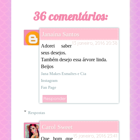
36 comentários:
Janaína Santos
13 janeiro, 2016 20:38
Adorei saber
seus desejos.
Também desejo essa árvore linda.
Beijos
Jana Makes Esmaltes e Cia
Instagram
Fan Page
Responder
Respostas
Carol Sweet
15 janeiro, 2016 23:41
Que bom que