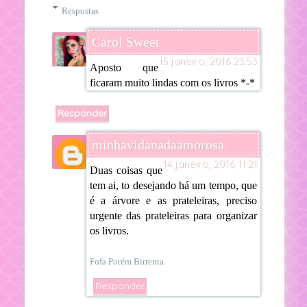
Respostas
Carol Sweet
15 janeiro, 2016 23:53
Aposto que
ficaram muito lindas com os livros *-*
Responder
minhavidanadaamorosa
14 janeiro, 2016 11:21
Duas coisas que
tem ai, to desejando há um tempo, que
é a árvore e as prateleiras, preciso
urgente das prateleiras para organizar
os livros.
Fofa Porém Birrenta
Responder