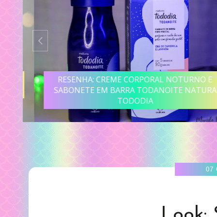
R
RESENHA: CREME CORPORAL NOTURNO E
SABONETE EM BARRA TODANOITE NATURA
TODODIA
07
Look: 