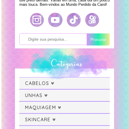
use preto demais. Várias em uma, cada dia um pouco
mais louca. Bem-vindos ao Mundo Perdido da Carol!
Procurar
Categorias
CABELOS
Cabelo
UNHAS
Swatches
MAQUIAGEM
Cabelo Colorido
Maquiagem
SKINCARE
Unhas da Semana
Projeto Sereia