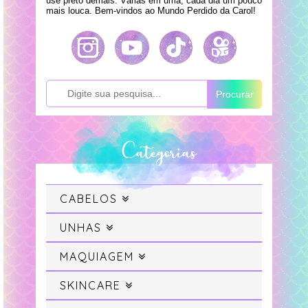
use preto demais. Várias em uma, cada dia um pouco
mais louca. Bem-vindos ao Mundo Perdido da Carol!
Procurar
Categorias
CABELOS
Cabelo
UNHAS
Swatches
MAQUIAGEM
Cabelo Colorido
Maquiagem
SKINCARE
Unhas da Semana
Projeto Sereia