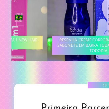
R
RESENHA: CREME CORPORAL NOTURNO E
SABONETE EM BARRA TODANOITE NATURA
TODODIA
05
Primeira Parcer