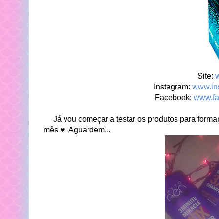
Site:
w
Instagram:
www.ins
Facebook:
www.fa
Já vou começar a testar os produtos para formar
mês ♥. Aguardem...