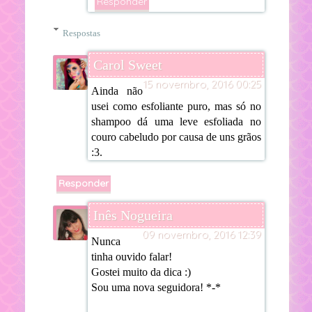
Responder
Respostas
Carol Sweet
15 novembro, 2016 00:25
Ainda não
usei como esfoliante puro, mas só no
shampoo dá uma leve esfoliada no
couro cabeludo por causa de uns grãos
:3.
Responder
Inês Nogueira
09 novembro, 2016 12:39
Nunca
tinha ouvido falar!
Gostei muito da dica :)
Sou uma nova seguidora! *-*