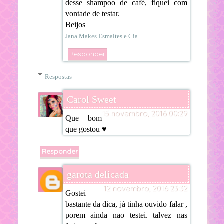
desse shampoo de café, fiquei com
vontade de testar.
Beijos
Jana Makes Esmaltes e Cia
Responder
Respostas
Carol Sweet
15 novembro, 2016 00:29
Que bom
que gostou ♥
Responder
garota delicada
12 novembro, 2016 23:32
Gostei
bastante da dica, já tinha ouvido falar ,
porem ainda nao testei. talvez nas