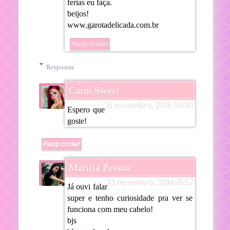
ferias eu faça.
beijos!
www.garotadelicada.com.br
Responder
Respostas
Carol Sweet
15 novembro, 2016 00:30
Espero que
goste!
Responder
Marília Pessoa
13 novembro, 2016 15:52
Já ouvi falar
super e tenho curiosidade pra ver se
funciona com meu cabelo!
bjs