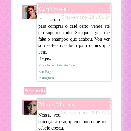
Carol Sweet
15 novembro, 2016 00:24
Eu estou
para comprar o café certo, vende até
em supermercado. Só que agora me
falta o shampoo que acabou. Vou ver
se resolvo isso tudo para o mês que
vem.
Beijas,
Mundo perdido da Carol
Fan Page
Instagram
Responder
Marcy Moraes
08 novembro, 2016 21:16
Nossa, vou
começar a usar, quero muito que meu
cabelo cresça.