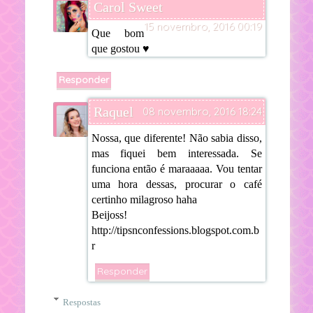
Carol Sweet
15 novembro, 2016 00:19
Que bom
que gostou ♥
Responder
Raquel
08 novembro, 2016 18:24
Nossa, que diferente! Não sabia disso,
mas fiquei bem interessada. Se
funciona então é maraaaaa. Vou tentar
uma hora dessas, procurar o café
certinho milagroso haha
Beijoss!
http://tipsnconfessions.blogspot.com.b
r
Responder
Respostas