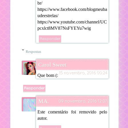
br/
https://www.facebook.com/blogmeuba
udeestrelas/
https://www.youtube.com/channel/UC
pcxlct8MV87NsFYEYu7wig
Responder
Respostas
Carol Sweet
15 novembro, 2016 00:24
Que bom (:
Responder
MA.
09 novembro, 2016 12:07
Este comentário foi removido pelo
autor.