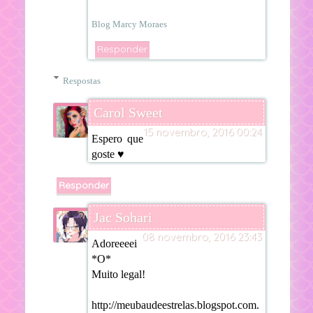
Blog Marcy Moraes
Responder
Respostas
Carol Sweet
15 novembro, 2016 00:24
Espero que
goste ♥
Responder
Jac Sohari
08 novembro, 2016 23:43
Adoreeeei
*O*
Muito legal!
http://meubaudeestrelas.blogspot.com.