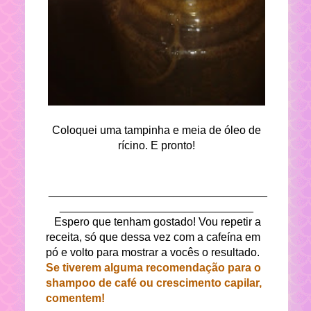
Coloquei uma tampinha e meia de óleo de
rícino. E pronto!
___________________________________
_______________________________
Espero que tenham gostado! Vou repetir a
receita, só que dessa vez com a cafeína em
pó e volto para mostrar a vocês o resultado.
Se tiverem alguma recomendação para o
shampoo de café ou crescimento capilar,
comentem!