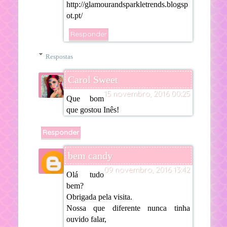
http://glamourandsparkletrends.blogsp
ot.pt/
Responder
Respostas
Carol Sweet
15 novembro, 2016 00:25
Que bom
que gostou Inês!
Responder
bem candy
09 novembro, 2016 13:42
Olá tudo
bem?
Obrigada pela visita.
Nossa que diferente nunca tinha
ouvido falar,