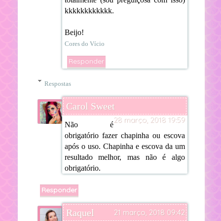
kkkkkkkkkkkk.
Beijo!
Cores do Vício
Responder
Respostas
Carol Sweet
28 março, 2018 19:59
Não é
obrigatório fazer chapinha ou escova
após o uso. Chapinha e escova da um
resultado melhor, mas não é algo
obrigatório.
Responder
Raquel
21 março, 2018 09:42