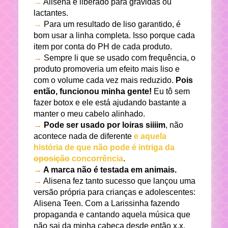
→
Alisena é liberado para grávidas ou
lactantes.
→
Para um resultado de liso garantido, é
bom usar a linha completa. Isso porque cada
item por conta do PH de cada produto.
→
Sempre li que se usado com frequência, o
produto promoveria um efeito mais liso e
com o volume cada vez mais reduzido.
Pois
então, funcionou minha gente!
Eu tô sem
fazer botox e ele está ajudando bastante a
manter o meu cabelo alinhado.
→
Pode ser usado por loiras siiiim
, não
acontece nada de diferente
e aquela
história de que não pode é intriga da
oposição
concorrência
.
→
A marca não é testada em animais.
→
Alisena fez tanto sucesso que lançou uma
versão própria para crianças e adolescentes:
Alisena Teen. Com a Larissinha fazendo
propaganda e cantando aquela música que
não sai da minha cabeça desde então x.x.