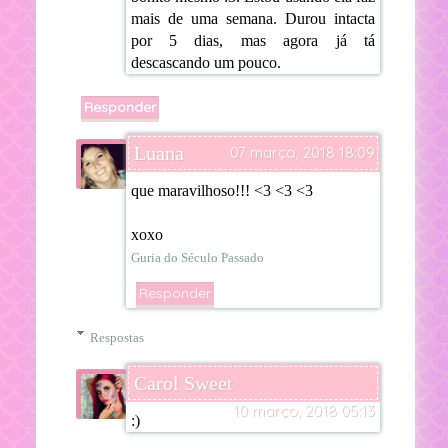
mais de uma semana. Durou intacta
por 5 dias, mas agora já tá
descascando um pouco.
Responder
Luana
07 março, 2018 18:09
que maravilhoso!!! <3 <3 <3
xoxo
Guria do Século Passado
Responder
Respostas
Carol Sweet
10 março, 2018 05:13
:)