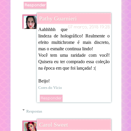
Responder
Pathy Guarnieri
07 março, 2018 19:28
Aahhhhh que
lindeza de holográfico! Realmente o
efeito multichrome é mais discreto,
mas o esmalte continua lindo!
Você tem uma raridade com você!
Quisera eu ter comprado essa coleção
na época em que foi lançada! :(
Beijo!
Cores do Vício
Responder
Respostas
Carol Sweet