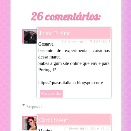
26 comentários:
Joana Freitas
01 fevereiro, 2019 04:50
Gostava
bastante de experimentar coisinhas
dessa marca.
Sabes algum site online que envie para
Portugal?
https://quase-italiana.blogspot.com/
Responder
Respostas
Carol Sweet
21 fevereiro, 2019 21:57
Menina,