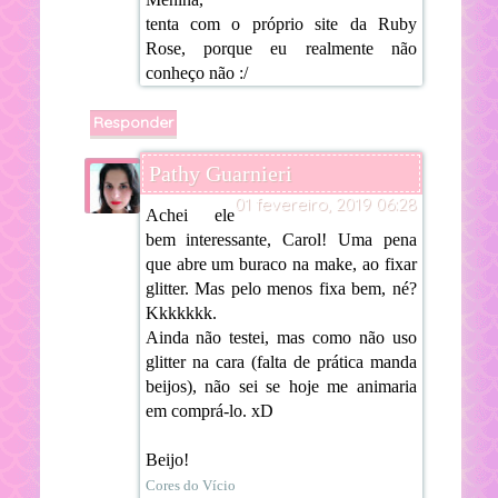
tenta com o próprio site da Ruby
Rose, porque eu realmente não
conheço não :/
Responder
Pathy Guarnieri
01 fevereiro, 2019 06:28
Achei ele
bem interessante, Carol! Uma pena
que abre um buraco na make, ao fixar
glitter. Mas pelo menos fixa bem, né?
Kkkkkkk.
Ainda não testei, mas como não uso
glitter na cara (falta de prática manda
beijos), não sei se hoje me animaria
em comprá-lo. xD
Beijo!
Cores do Vício