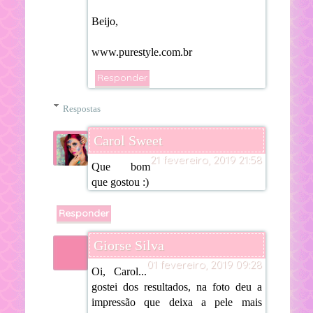
Beijo,
www.purestyle.com.br
Responder
Respostas
Carol Sweet
21 fevereiro, 2019 21:58
Que bom
que gostou :)
Responder
Giorse Silva
01 fevereiro, 2019 09:28
Oi, Carol...
gostei dos resultados, na foto deu a
impressão que deixa a pele mais