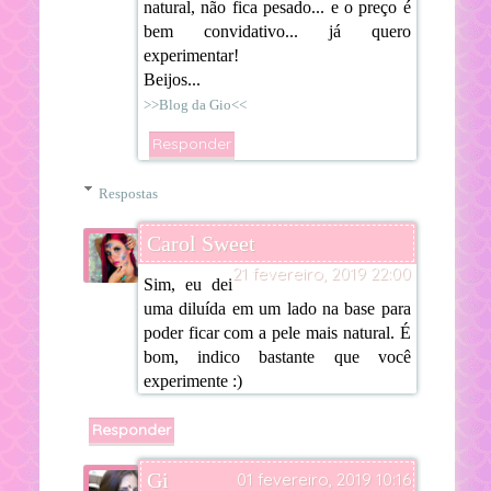
natural, não fica pesado... e o preço é
bem convidativo... já quero
experimentar!
Beijos...
>>Blog da Gio<<
Responder
Respostas
Carol Sweet
21 fevereiro, 2019 22:00
Sim, eu dei
uma diluída em um lado na base para
poder ficar com a pele mais natural. É
bom, indico bastante que você
experimente :)
Responder
Gi
01 fevereiro, 2019 10:16