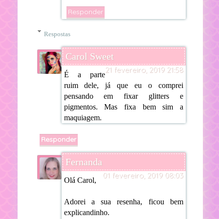
Responder
Respostas
Carol Sweet
21 fevereiro, 2019 21:58
É a parte
ruim dele, já que eu o comprei
pensando em fixar glitters e
pigmentos. Mas fixa bem sim a
maquiagem.
Responder
Fernanda
01 fevereiro, 2019 08:03
Olá Carol,
Adorei a sua resenha, ficou bem
explicandinho.