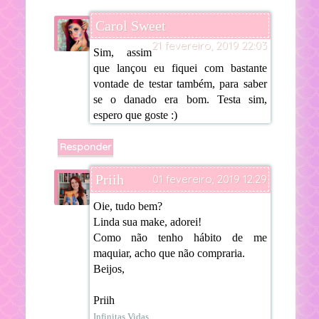
Carol Sweet
21 fevereiro, 2019 22:03
Sim, assim
que lançou eu fiquei com bastante
vontade de testar também, para saber
se o danado era bom. Testa sim,
espero que goste :)
Responder
Priih
01 fevereiro, 2019 12:29
Oie, tudo bem?
Linda sua make, adorei!
Como não tenho hábito de me
maquiar, acho que não compraria.
Beijos,
Priih
Infinitas Vidas