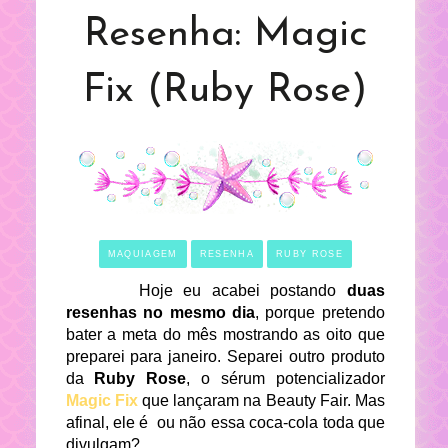
Resenha: Magic
Fix (Ruby Rose)
MAQUIAGEM
RESENHA
RUBY ROSE
Hoje eu acabei postando
duas
resenhas no mesmo dia
, porque pretendo
bater a meta do mês mostrando as oito
que
preparei para janeiro. Separei outro produto
da
Ruby Rose
, o sérum potencializador
Magic Fix
que lançaram na Beauty Fair. Mas
afinal, ele é ou não essa coca-cola toda que
divulgam?