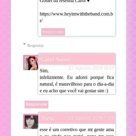
Gostei da resenha Carol ♥
https://www.heyimwiththeband.com.b
r/
Responder
Respostas
Carol Sweet
27 agosto, 2019 18:57
Sim,
infelizmente. Eu adorei porque fica
natural, é maravilhoso para o dia-a-dia
e eu acho que você vai gostar sim :)
Responder
.lívia.
22 agosto, 2019 11:09
esse é um corretivo que mt gente ama