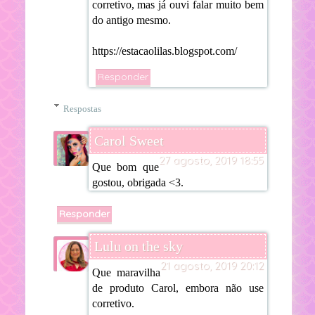
corretivo, mas já ouvi falar muito bem
do antigo mesmo.
https://estacaolilas.blogspot.com/
Responder
Respostas
Carol Sweet
27 agosto, 2019 18:55
Que bom que
gostou, obrigada <3.
Responder
Lulu on the sky
21 agosto, 2019 20:12
Que maravilha
de produto Carol, embora não use
corretivo.