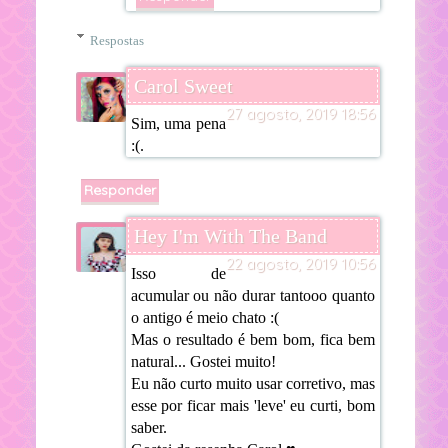
Respostas
Carol Sweet
27 agosto, 2019 18:56
Sim, uma pena
:(.
Responder
Hey I'm With The Band
22 agosto, 2019 10:56
Isso de
acumular ou não durar tantooo quanto
o antigo é meio chato :(
Mas o resultado é bem bom, fica bem
natural... Gostei muito!
Eu não curto muito usar corretivo, mas
esse por ficar mais 'leve' eu curti, bom
saber.