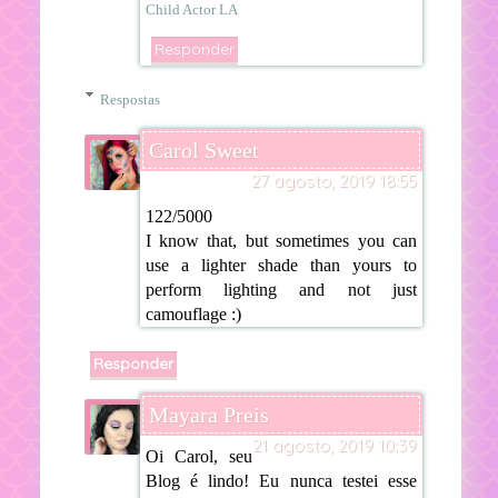
Child Actor LA
Responder
Respostas
Carol Sweet
27 agosto, 2019 18:55
122/5000
I know that, but sometimes you can
use a lighter shade than yours to
perform lighting and not just
camouflage :)
Responder
Mayara Preis
21 agosto, 2019 10:39
Oi Carol, seu
Blog é lindo! Eu nunca testei esse