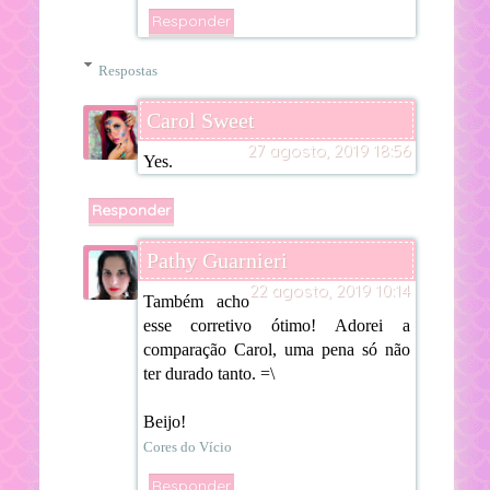
Responder
Respostas
Carol Sweet
27 agosto, 2019 18:56
Yes.
Responder
Pathy Guarnieri
22 agosto, 2019 10:14
Também acho
esse corretivo ótimo! Adorei a
comparação Carol, uma pena só não
ter durado tanto. =\
Beijo!
Cores do Vício
Responder