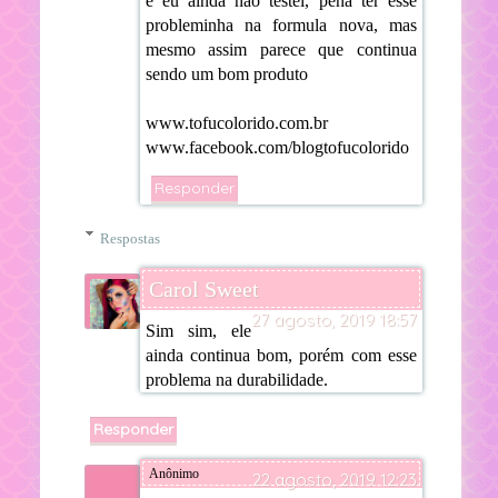
e eu ainda nao testei, pena ter esse
probleminha na formula nova, mas
mesmo assim parece que continua
sendo um bom produto
www.tofucolorido.com.br
www.facebook.com/blogtofucolorido
Responder
Respostas
Carol Sweet
27 agosto, 2019 18:57
Sim sim, ele
ainda continua bom, porém com esse
problema na durabilidade.
Responder
Anônimo
22 agosto, 2019 12:23