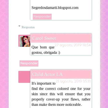
Segredosdamarii.blogspot.com
Responder
Respostas
Carol Sweet
27 agosto, 2019 18:54
Que bom que
gostou, obrigada :)
Responder
Child Actor LA
21 agosto, 2019 05:11
It's important to
find the correct colored one for your
skin since this will ensure that you
properly cover-up your flaws, rather
than make them more noticeable.