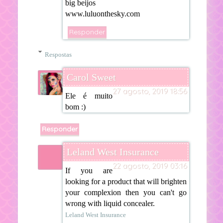
big beijos
www.luluonthesky.com
Responder
Respostas
Carol Sweet
27 agosto, 2019 18:56
Ele é muito
bom :)
Responder
Leland West Insurance
22 agosto, 2019 03:16
If you are
looking for a product that will brighten
your complexion then you can't go
wrong with liquid concealer.
Leland West Insurance