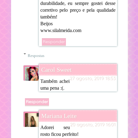
durabilidade, eu sempre gostei desse
corretivo pelo preço e pela qualidade
também!
Beijos
www.silalmeida.com
Responder
Respostas
Carol Sweet
27 agosto, 2019 18:53
Também achei
uma pena :(.
Responder
Mariana Leite
20 agosto, 2019 16:01
Adorei seu
rosto ficou perfeito!