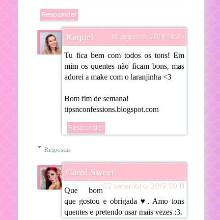
Responder
Raquel
30 agosto, 2019 18:25
Tu fica bem com todos os tons! Em
mim os quentes não ficam bons, mas
adorei a make com o laranjinha <3
Bom fim de semana!
tipsnconfessions.blogspot.com
Responder
Respostas
Carol Sweet
02 setembro, 2019 00:11
Que bom
que gostou e obrigada ♥. Amo tons
quentes e pretendo usar mais vezes :3.