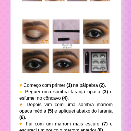
♥
Começo com primer
(1)
na pálpebra
(2)
.
♥
Peguei uma sombra laranja opaca
(3)
e
esfumei no côncavo
(4)
.
♥
Depois vim com uma sombra marrom
opaca média
(5)
e apliquei abaixo do laranja
(6).
♥
Fui com um marrom mais escuro
(7)
e
escureci um pouco o marrom anterior
(8)
.