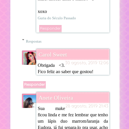
xoxo
Guria do Século Passado
Responder
Respostas
Carol Sweet
30 agosto, 2019 12:06
Obrigada <3.
Fico feliz ao saber que gostou!
Responder
Anete Oliveira
28 agosto, 2019 21:43
Sua make
ficou linda e me fez lembrar que tenho
um lápis duo marrom/laranja da
Eudora, já fui separa-lo pra usar, acho