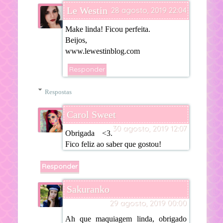
Le Westin
28 agosto, 2019 22:04
Make linda! Ficou perfeita.
Beijos,
www.lewestinblog.com
Responder
Respostas
Carol Sweet
30 agosto, 2019 12:07
Obrigada <3.
Fico feliz ao saber que gostou!
Responder
Sakuranko
29 agosto, 2019 00:00
Ah que maquiagem linda, obrigado