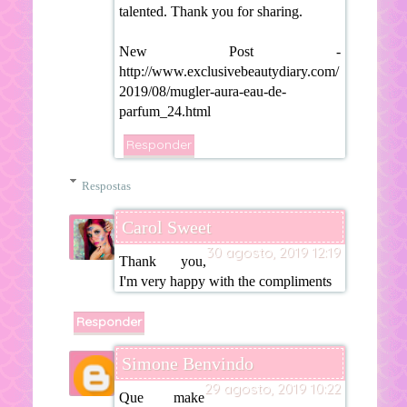
talented. Thank you for sharing.
New Post -
http://www.exclusivebeautydiary.com/
2019/08/mugler-aura-eau-de-
parfum_24.html
Responder
Respostas
Carol Sweet
30 agosto, 2019 12:19
Thank you,
I'm very happy with the compliments
Responder
Simone Benvindo
29 agosto, 2019 10:22
Que make