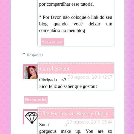
por compartilhar esse tutorial
* Por favor, não coloque o link do seu
blog quando você deixar um
comentário no meu blog
Responder
Respostas
Carol Sweet
30 agosto, 2019 12:07
Obrigada <3.
Fico feliz ao saber que gostou!
Responder
The Exclusive Beauty Diary
29 agosto, 2019 05:44
Such a
gorgeous make up. You are so