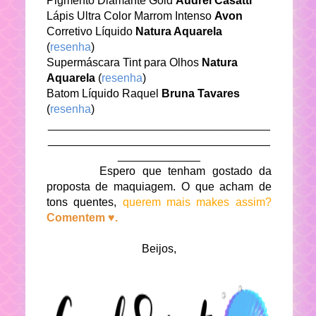
Pigmento Diamante Gold
Audrei Casatti
Lápis Ultra Color Marrom Intenso
Avon
Corretivo Líquido
Natura Aquarela
(
resenha
)
Supermáscara Tint para Olhos
Natura
Aquarela
(
resenha
)
Batom Líquido Raquel
Bruna Tavares
(
resenha
)
___________________________________
___________________________________
_____________
Espero que tenham gostado da
proposta de maquiagem. O que acham de
tons quentes,
querem mais makes assim?
Comentem ♥.
Beijos,