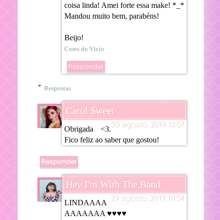
coisa linda! Amei forte essa make! *_*
Mandou muito bem, parabéns!
Beijo!
Cores do Vício
Responder
Respostas
Carol Sweet
30 agosto, 2019 12:07
Obrigada <3.
Fico feliz ao saber que gostou!
Responder
Hey I'm With The Band
29 agosto, 2019 10:54
LINDAAAA
AAAAAAA ♥♥♥♥