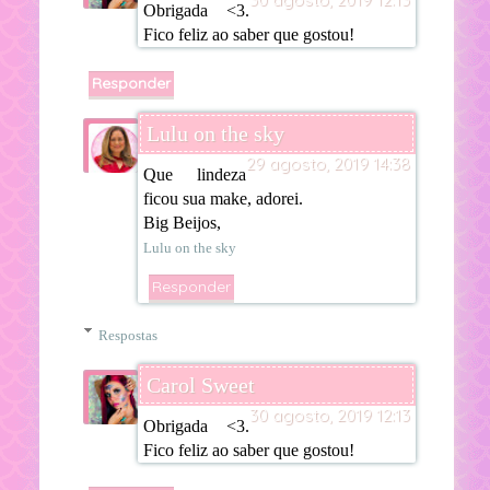
Obrigada <3.
Fico feliz ao saber que gostou!
Responder
Lulu on the sky
29 agosto, 2019 14:38
Que lindeza
ficou sua make, adorei.
Big Beijos,
Lulu on the sky
Responder
Respostas
Carol Sweet
30 agosto, 2019 12:13
Obrigada <3.
Fico feliz ao saber que gostou!