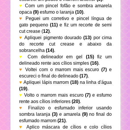
♥
Com um pincel fofão e sombra amarela
opaca
(9)
esfumo o laranja
(10)
.
♥
Peguei um corretivo e pincel língua de
gato pequeno
(11)
e fiz um recorte de semi
cut crease (
12)
.
♥
Apliquei pigmento dourado
(13)
por cima
do recorte cut crease e abaixo da
sobrancelha
(14)
.
♥
Com delineador em gel
(15)
fiz um
delineado rente aos cílios simples
(16)
.
♥
Voltei com o marrom mais escuro
(7)
e
escureci o final do delineado
(17)
.
♥
Apliquei lápis marrom
(18)
na linha d'água
(19)
.
♥
Volto o marrom mais escuro
(7)
e esfumo
rente aos cílios inferiores
(20)
.
♥
Finalizo o esfumado inferior usando
sombra laranja
(3)
e amarela
(9)
no final do
esfumado marrom
(21)
.
♥
Aplico máscara de cílios e colo cílios