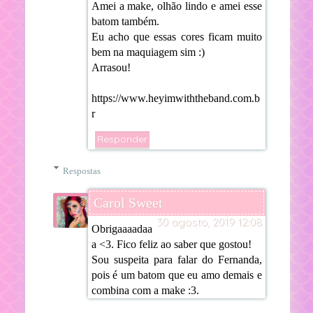
Amei a make, olhão lindo e amei esse
batom também.
Eu acho que essas cores ficam muito
bem na maquiagem sim :)
Arrasou!
https://www.heyimwiththeband.com.b
r
Responder
Respostas
Carol Sweet
30 agosto, 2019 12:08
Obrigaaaadaa
a <3. Fico feliz ao saber que gostou!
Sou suspeita para falar do Fernanda,
pois é um batom que eu amo demais e
combina com a make :3.