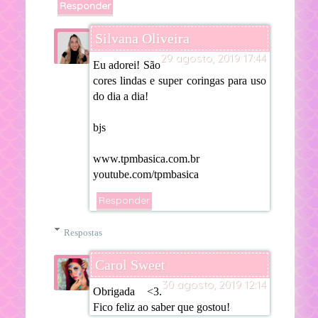
Responder
Silvana Oliveira
29 agosto, 2019 17:44
Eu adorei! São
cores lindas e super coringas para uso
do dia a dia!
bjs
www.tpmbasica.com.br
youtube.com/tpmbasica
Responder
Respostas
Carol Sweet
30 agosto, 2019 12:14
Obrigada <3.
Fico feliz ao saber que gostou!