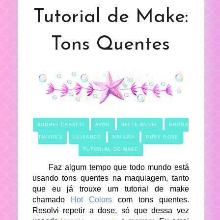
Tutorial de Make:
Tons Quentes
AUDREI CASATTI
AVON
BELLE ANGEL
BRUNA
TAVARES
LUISANCE
NATURA
RUBY ROSE
TUTORIAL DE MAKE
Faz algum tempo que todo mundo está
usando tons quentes na maquiagem, tanto
que eu já trouxe um tutorial de make
chamado
Hot Colors
com tons quentes.
Resolvi repetir a dose, só que dessa vez