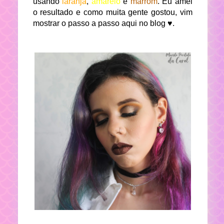
usando
laranja
,
amarelo
e
marrom
. Eu amei
o resultado e como muita gente gostou, vim
mostrar o passo a passo aqui no blog ♥.