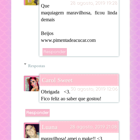
28 agosto, 2019 19:28
Que
maquiagem maravilhosa, ficou linda
demais
Beijos
www.pimentadeacucar.com
Responder
Respostas
Carol Sweet
30 agosto, 2019 12:06
Obrigada <3.
Fico feliz ao saber que gostou!
Responder
Luana
28 agosto, 2019 21:08
maravilhosa! amei o make!! <3