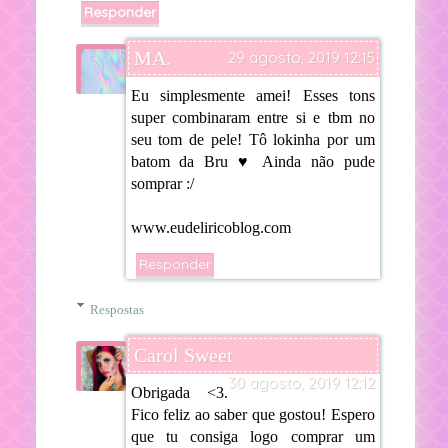
Responder
MA.
29 agosto, 2019 12:15
Eu simplesmente amei! Esses tons
super combinaram entre si e tbm no
seu tom de pele! Tô lokinha por um
batom da Bru ♥ Ainda não pude
somprar :/
www.eudeliricoblog.com
Responder
Respostas
Carol Sweet
30 agosto, 2019 12:12
Obrigada <3.
Fico feliz ao saber que gostou! Espero
que tu consiga logo comprar um