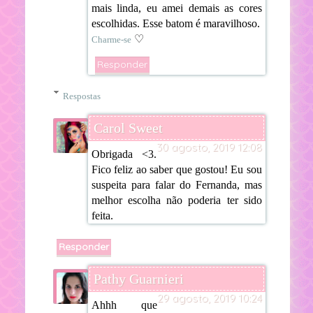
mais linda, eu amei demais as cores
escolhidas. Esse batom é maravilhoso.
♡
Charme-se
Responder
Respostas
Carol Sweet
30 agosto, 2019 12:08
Obrigada <3.
Fico feliz ao saber que gostou! Eu sou
suspeita para falar do Fernanda, mas
melhor escolha não poderia ter sido
feita.
Responder
Pathy Guarnieri
29 agosto, 2019 10:24
Ahhh que