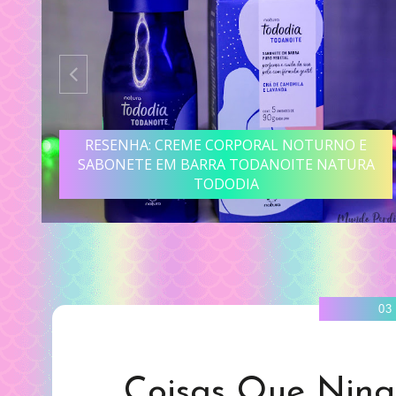
R
RESENHA: CREME CORPORAL NOTURNO E
SABONETE EM BARRA TODANOITE NATURA
TODODIA
03
Coisas Que Ning