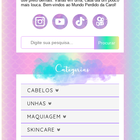
use preto demais. Várias em uma, cada dia um pouco
mais louca. Bem-vindos ao Mundo Perdido da Carol!
Procurar
Categorias
CABELOS
Cabelo
UNHAS
Swatches
MAQUIAGEM
Cabelo Colorido
Maquiagem
SKINCARE
Unhas da Semana
Projeto Sereia