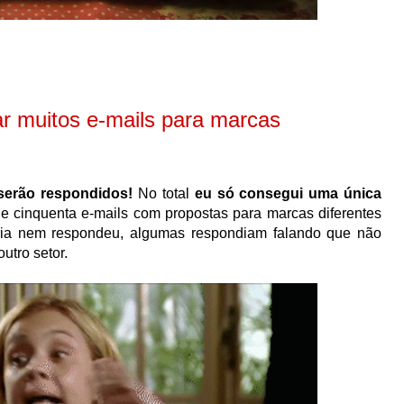
r muitos e-mails para marcas
 serão respondidos!
No total
eu só consegui uma única
e cinquenta e-mails com propostas para marcas diferentes
oria nem respondeu, algumas respondiam falando que não
utro setor.