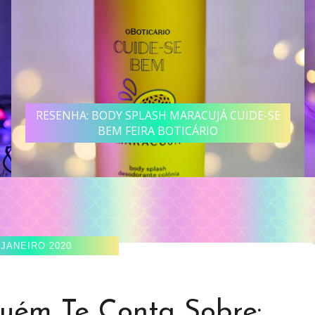
RESENHA: BODY SPLASH MARACUJÁ CUIDE-SE
BEM FEIRA BOTICÁRIO
 JANEIRO 2020
uém Te Conta Sobre: