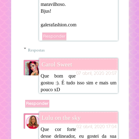
maravilhoso.
Bjus!
galerafashion.com
Responder
Respostas
Carol Sweet
07 abril, 2020 20:07
Que bom que
gostou :). É tudo isso sim e mais um
pouco xD
Responder
Lulu on the sky
02 abril, 2020 17:04
Que cor forte
desse delineador, eu gostei da sua