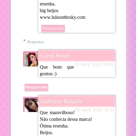
resenha.
big beijos
www.luluonthesky.com
Responder
Respostas
Carol Sweet
07 abril, 2020 20:07
Que bom que
gostou :)
Responder
Gabriele Rafaela
02 abril, 2020 18:10
Que maravilhoso!
Não conhecia dessa marca!
Ótima resenha.
Beijos.