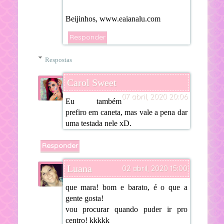
Beijinhos, www.eaianalu.com
Responder
Respostas
Carol Sweet
07 abril, 2020 20:06
Eu também
prefiro em caneta, mas vale a pena dar
uma testada nele xD.
Responder
Luana
02 abril, 2020 15:00
que mara! bom e barato, é o que a
gente gosta!
vou procurar quando puder ir pro
centro! kkkkk