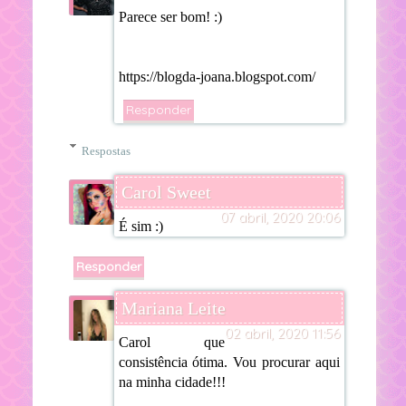
Parece ser bom! :)
https://blogda-joana.blogspot.com/
Responder
Respostas
Carol Sweet
07 abril, 2020 20:06
É sim :)
Responder
Mariana Leite
02 abril, 2020 11:56
Carol que
consistência ótima. Vou procurar aqui
na minha cidade!!!