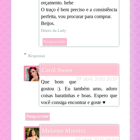
orçamento. hehe
O traço é bem preciso e a consistência
perfeita, vou procurar para comprar.
Beijos.
Diário da Lady
Responder
Respostas
Carol Sweet
07 abril, 2020 20:07
Que bom que
gostou :). Eu também amo, adoro
coisas baratinhas e boas. Espero que
você consiga encontrar e goste ♥
Responder
Meloren Moreira
03 abril, 2020 08:59