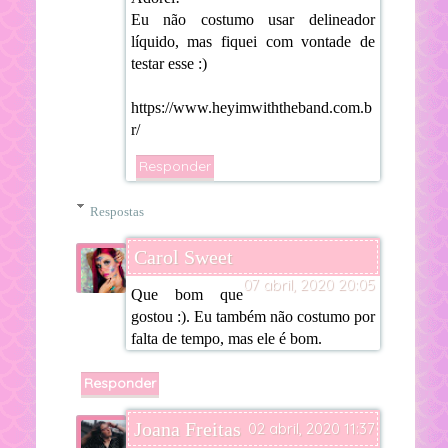
Eu não costumo usar delineador
líquido, mas fiquei com vontade de
testar esse :)
https://www.heyimwiththeband.com.b
r/
Responder
Respostas
Carol Sweet
07 abril, 2020 20:05
Que bom que
gostou :). Eu também não costumo por
falta de tempo, mas ele é bom.
Responder
Joana Freitas
02 abril, 2020 11:37