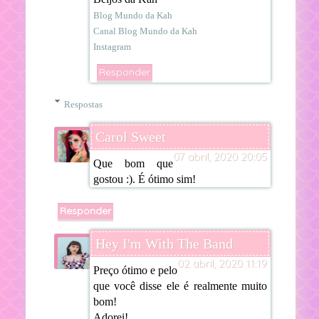
Blog Mundo da Kah
Canal Blog Mundo da Kah
Instagram
Responder
Respostas
Carol Sweet
07 abril, 2020 20:05
Que bom que
gostou :). É ótimo sim!
Responder
Hey I'm With The Band
02 abril, 2020 11:19
Preço ótimo e pelo
que você disse ele é realmente muito
bom!
Adorei!