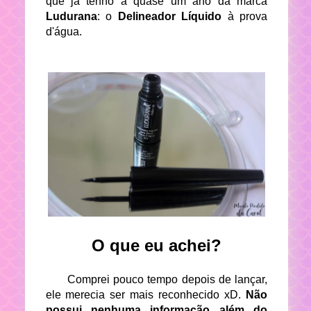
que já tenho a quase um ano da marca
Ludurana
: o
Delineador Líquido
à prova
d'água.
O que eu achei?
Comprei pouco tempo depois de lançar,
ele merecia ser mais reconhecido xD.
Não
possui nenhuma informação além do