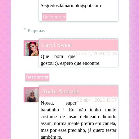
Segredosdamarii.blogspot.com
Responder
Respostas
Carol Sweet
07 abril, 2020 20:06
Que bom que
gostou :), espero que encontre.
Responder
Analu Andrade
02 abril, 2020 13:07
Nossa, super
baratinho ! Eu não tenho muito
costume de usar delineado liquido
assim, normalmente prefiro em caneta,
mas por esse precinho, já quero testar
também rs.