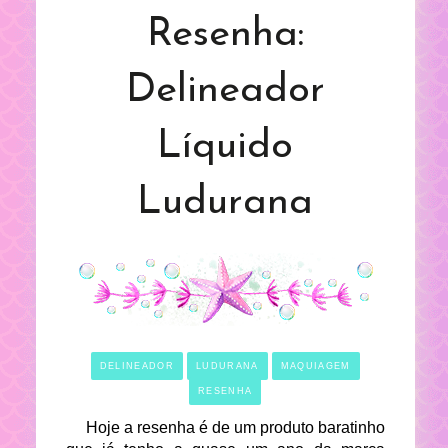
Resenha:
Delineador
Líquido
Ludurana
DELINEADOR
LUDURANA
MAQUIAGEM
RESENHA
Hoje a resenha é de um produto baratinho