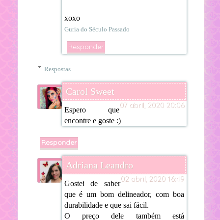
xoxo
Guria do Século Passado
Responder
Respostas
Carol Sweet
07 abril, 2020 20:06
Espero que
encontre e goste :)
Responder
Adriana Leandro
02 abril, 2020 16:49
Gostei de saber
que é um bom delineador, com boa
durabilidade e que sai fácil.
O preço dele também está