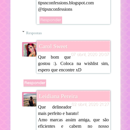
tipsnconfessions.blogspot.com
@tipsnconfessions
Responder
Respostas
Carol Sweet
07 abril, 2020 20:07
Que bom que
gostou :). Coloca na wishlist sim,
espero que encontre xD
Responder
Leidiana Pereira
02 abril, 2020 21:27
Que delineador
mais perfeito e barato!
Amo marcas assim amiga, que são
eficientes e cabem no nosso