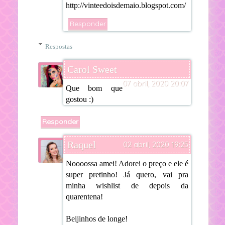
http://vinteedoisdemaio.blogspot.com/
Responder
Respostas
Carol Sweet
07 abril, 2020 20:07
Que bom que
gostou :)
Responder
Raquel
02 abril, 2020 19:25
Noooossa amei! Adorei o preço e ele é
super pretinho! Já quero, vai pra
minha wishlist de depois da
quarentena!
Beijinhos de longe!