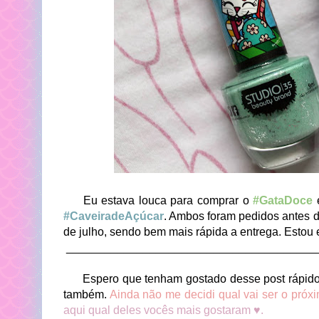
Eu estava louca para comprar o
#GataDoce
#CaveiradeAçúcar
. Ambos foram pedidos antes d
de julho, sendo bem mais rápida a entrega. Estou
_______________________________________
Espero que tenham gostado desse post rápido de
também.
Ainda não me decidi qual vai ser o próx
aqui qual deles vocês mais gostaram ♥.