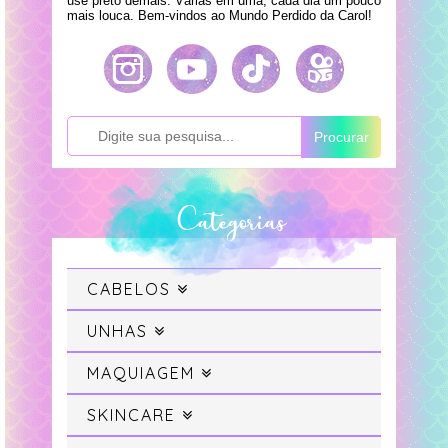
use preto demais. Várias em uma, cada dia um pouco
mais louca. Bem-vindos ao Mundo Perdido da Carol!
Procurar
Categorias
CABELOS
Cabelo
UNHAS
Swatches
MAQUIAGEM
Cabelo Colorido
Maquiagem
SKINCARE
Unhas da Semana
Projeto Sereia