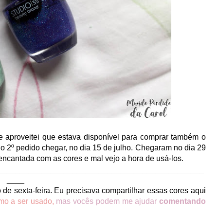
e aproveitei que estava disponível para comprar também o
o 2º pedido chegar, no dia 15 de julho. Chegaram no dia 29
 encantada com as cores e mal vejo a hora de usá-los.
_______________________________________________
____
 sexta-feira. Eu precisava compartilhar essas cores aqui
imo a ser usado,
mas vocês podem me ajudar
comentando