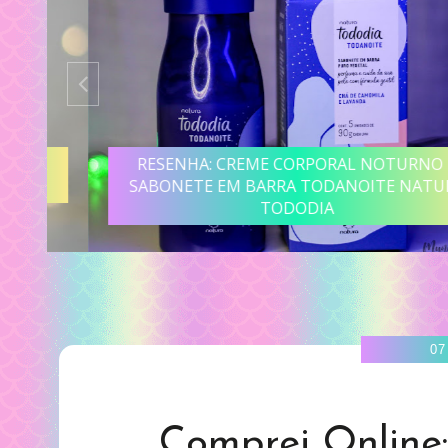
R
RESENHA: CREME CORPORAL NOTURNO E
SABONETE EM BARRA TODANOITE NATURA
TODODIA
07
Comprei Online: