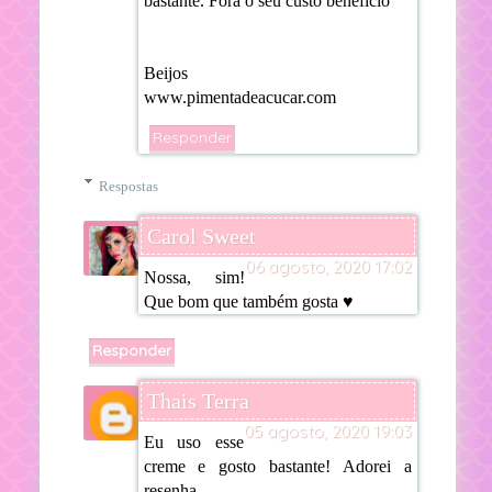
bastante. Fora o seu custo benefício
Beijos
www.pimentadeacucar.com
Responder
Respostas
Carol Sweet
06 agosto, 2020 17:02
Nossa, sim!
Que bom que também gosta ♥
Responder
Thais Terra
05 agosto, 2020 19:03
Eu uso esse
creme e gosto bastante! Adorei a
resenha.