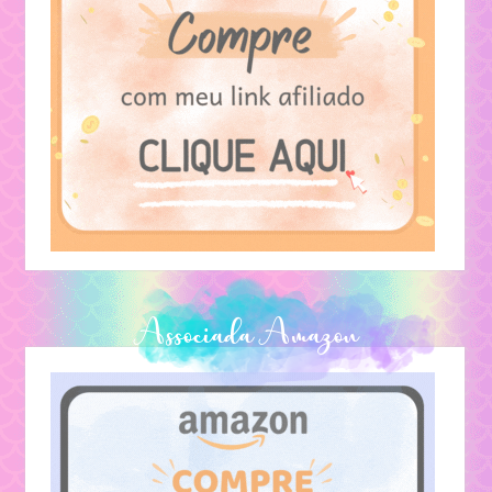
No YouTube
Livros
Textos Pessoais
Lendas
Associada Amazon