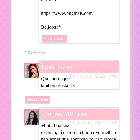
https://www.biigthais.com/
Beijoos ;*
Responder
Respostas
Carol Sweet
06 agosto, 2020 17:02
Que bom que
também gosta <3.
Responder
Tamires Milhazes
06 agosto, 2020 07:55
Muito boa sua
resenha, já usei o da tampa vermelha e
não achei que absorção foi tão rápida.