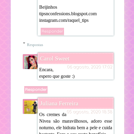
Beijinhos
tipsnconfessions.blogspot.com
instagram.com/raquel_tips
Responder
Respostas
Carol Sweet
06 agosto, 2020 17:02
Encara,
espero que goste :)
Responder
Juliana Ferreira
05 agosto, 2020 18:38
Os cremes da
Nivea são maravilhosos, adoro esse
noturno, ele hidrata bem a pele e cuida