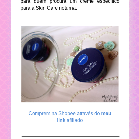
para quem procura um creme específico
para a Skin Care noturna.
Comprem na Shopee através do
meu
link
afiliado
___________________________________