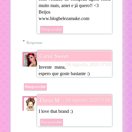
muito mais, amei e já quero!! <3
Beijos
www.blogbelezamake.com
Responder
Respostas
Carol Sweet
06 agosto, 2020 17:03
Investe mana,
espero que goste bastante :)
Responder
Elena M
06 agosto, 2020 11:08
I love that brand :)
Responder