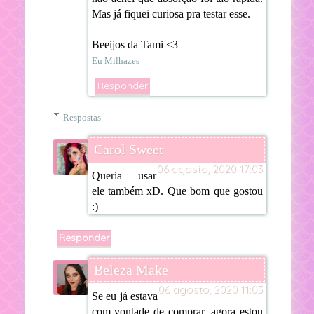
Mas já fiquei curiosa pra testar esse.
Beeijos da Tami <3
Eu Milhazes
Responder
Respostas
Carol Sweet
06 agosto, 2020 17:03
Queria usar
ele também xD. Que bom que gostou
:)
Responder
Beleza Make
06 agosto, 2020 11:03
Se eu já estava
com vontade de comprar, agora estou