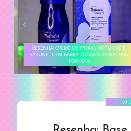
R
RESENHA: CREME CORPORAL NOTURNO E
SABONETE EM BARRA TODANOITE NATURA
TODODIA
03 
Resenha: Base