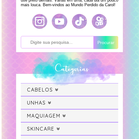
use preto demais. Várias em uma, cada dia um pouco
mais louca. Bem-vindos ao Mundo Perdido da Carol!
Procurar
Categorias
CABELOS
Cabelo
UNHAS
Swatches
MAQUIAGEM
Cabelo Colorido
Maquiagem
SKINCARE
Unhas da Semana
Projeto Sereia