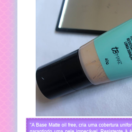
"A Base Matte oil free, cria uma cobertura unif
garantindo uma pele impecável. Resistente à á