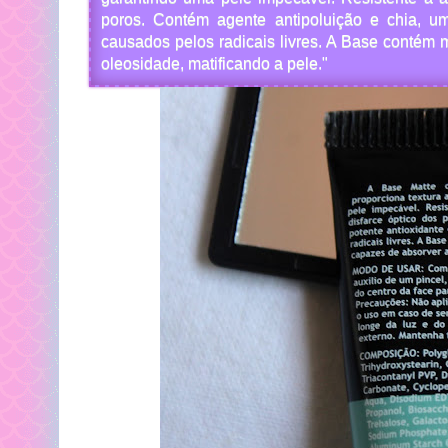
poros. Contém agente antipoluição e chia, um
causados pelos radicais livres. A Base contém 
oleosidade, matificando a pele."