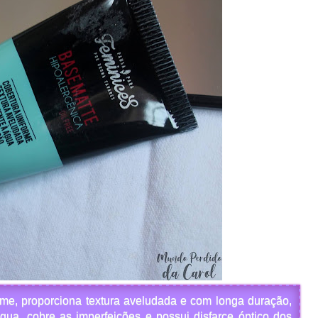
orme, proporciona textura aveludada e com longa duração,
gua, cobre as imperfeições e possui disfarce óptico dos