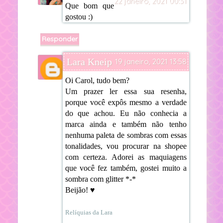
22 janeiro, 2021 00:31
Que bom que
gostou :)
Responder
Lara Kneip
19 janeiro, 2021 13:58
Oi Carol, tudo bem?
Um prazer ler essa sua resenha,
porque você expôs mesmo a verdade
do que achou. Eu não conhecia a
marca ainda e também não tenho
nenhuma paleta de sombras com essas
tonalidades, vou procurar na shopee
com certeza. Adorei as maquiagens
que você fez também, gostei muito a
sombra com glitter *-*
Beijão! ♥
Relíquias da Lara