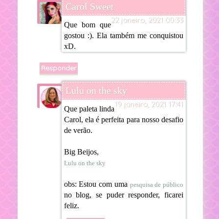
Carol Sweet
22 janeiro, 2021 00:33
Que bom que
gostou :). Ela também me conquistou
xD.
Responder
Lulu on the sky
19 janeiro, 2021 17:41
Que paleta linda
Carol, ela é perfeita para nosso desafio
de verão.
Big Beijos,
Lulu on the sky
obs: Estou com uma
pesquisa de público
no blog, se puder responder, ficarei
feliz.