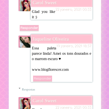
Carol Sweet
22 janeiro, 2021 00:33
Glad you like
it :)
Responder
Jaqueline Oliveira
19 janeiro, 2021 18:37
Essa paleta
parece linda! Amei os tons dourados e
o marrom escuro ♥
www.blogflorescer.com
Responder
Respostas
Carol Sweet
22 janeiro, 2021 00:33