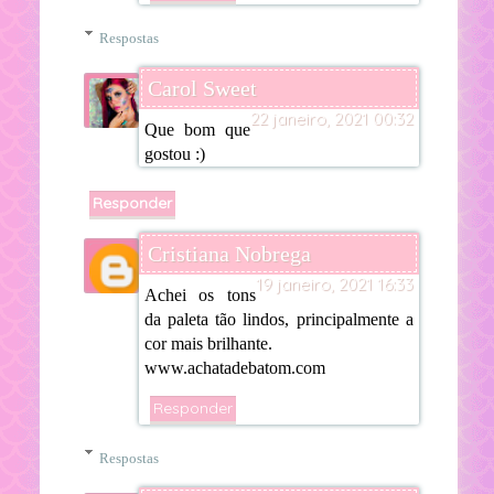
Respostas
Carol Sweet
22 janeiro, 2021 00:32
Que bom que
gostou :)
Responder
Cristiana Nobrega
19 janeiro, 2021 16:33
Achei os tons
da paleta tão lindos, principalmente a
cor mais brilhante.
www.achatadebatom.com
Responder
Respostas