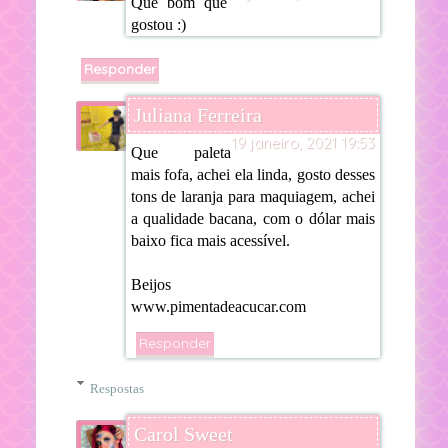
Que bom que
gostou :)
Responder
Juliana Ferreira
19 janeiro, 2021 19:53
Que paleta
mais fofa, achei ela linda, gosto desses
tons de laranja para maquiagem, achei
a qualidade bacana, com o dólar mais
baixo fica mais acessível.
Beijos
www.pimentadeacucar.com
Responder
Respostas
Carol Sweet