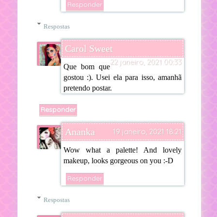
Responder
Respostas
Carol Sweet
22 janeiro, 2021 00:33
Que bom que
gostou :). Usei ela para isso, amanhã
pretendo postar.
Responder
Ananka
19 janeiro, 2021 18:21
Wow what a palette! And lovely
makeup, looks gorgeous on you :-D
Responder
Respostas