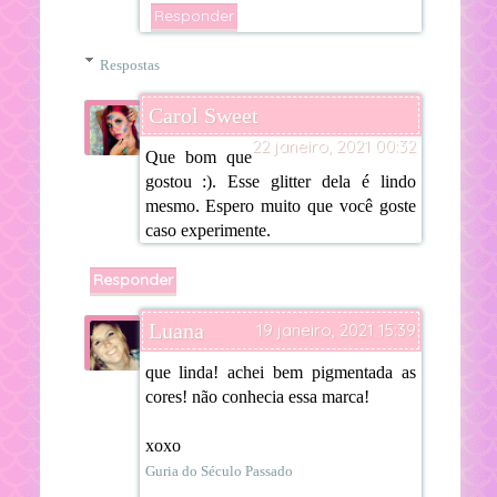
Responder
Respostas
Carol Sweet
22 janeiro, 2021 00:32
Que bom que
gostou :). Esse glitter dela é lindo
mesmo. Espero muito que você goste
caso experimente.
Responder
Luana
19 janeiro, 2021 15:39
que linda! achei bem pigmentada as
cores! não conhecia essa marca!
xoxo
Guria do Século Passado