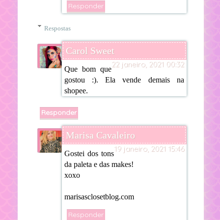
Responder
Respostas
Carol Sweet
22 janeiro, 2021 00:32
Que bom que
gostou :). Ela vende demais na
shopee.
Responder
Marisa Cavaleiro
19 janeiro, 2021 15:46
Gostei dos tons
da paleta e das makes!
xoxo
marisasclosetblog.com
Responder