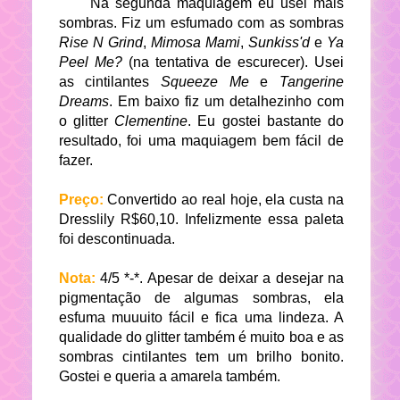
Na segunda maquiagem eu usei mais
sombras. Fiz um esfumado com as sombras
Rise N Grind
,
Mimosa Mami
,
Sunkiss'd
e
Ya
Peel Me?
(na tentativa de escurecer). Usei
as cintilantes
Squeeze Me
e
Tangerine
Dreams
. Em baixo fiz um detalhezinho com
o glitter
Clementine
. Eu gostei bastante do
resultado, foi uma maquiagem bem fácil de
fazer.
Preço:
Convertido ao real hoje, ela custa na
Dresslily R$60,10. Infelizmente essa paleta
foi descontinuada.
Nota:
4/5 *-*. Apesar de deixar a desejar na
pigmentação de algumas sombras, ela
esfuma muuuito fácil e fica uma lindeza. A
qualidade do glitter também é muito boa e as
sombras cintilantes tem um brilho bonito.
Gostei e queria a amarela também.