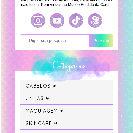
use preto demais. Várias em uma, cada dia um pouco
mais louca. Bem-vindos ao Mundo Perdido da Carol!
Procurar
Categorias
CABELOS
Cabelo
UNHAS
Swatches
MAQUIAGEM
Cabelo Colorido
Maquiagem
SKINCARE
Unhas da Semana
Projeto Sereia