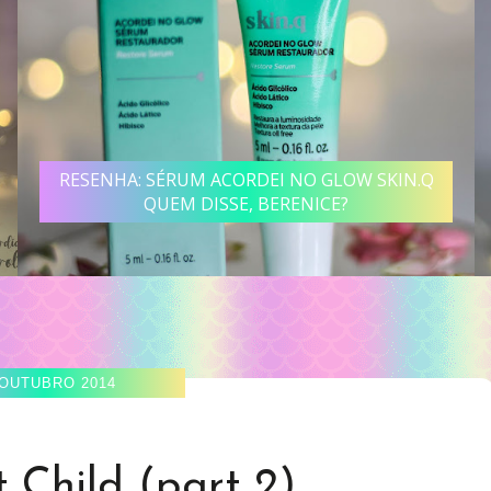
RESENHA: SÉRUM ACORDEI NO GLOW SKIN.Q
QUEM DISSE, BERENICE?
 OUTUBRO 2014
 Child (part 2)