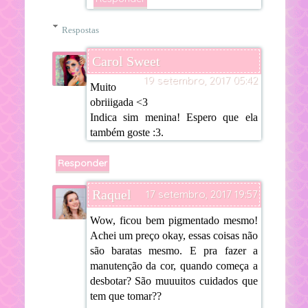
Respostas
Carol Sweet
19 setembro, 2017 05:42
Muito
obriiigada <3
Indica sim menina! Espero que ela
também goste :3.
Responder
Raquel
17 setembro, 2017 19:57
Wow, ficou bem pigmentado mesmo!
Achei um preço okay, essas coisas não
são baratas mesmo. E pra fazer a
manutenção da cor, quando começa a
desbotar? São muuuitos cuidados que
tem que tomar??