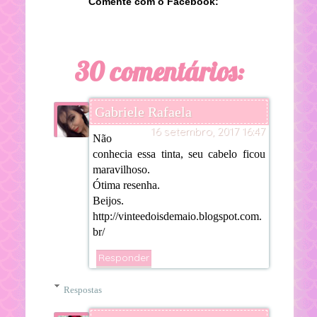
Comente com o Facebook:
30 comentários:
Gabriele Rafaela
16 setembro, 2017 16:47
Não
conhecia essa tinta, seu cabelo ficou
maravilhoso.
Ótima resenha.
Beijos.
http://vinteedoisdemaio.blogspot.com.
br/
Responder
Respostas