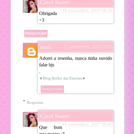
Carol Sweet
19 setembro, 2017 05:39
Obrigada
<3
Responder
mari
17 setembro, 2017 01:51
Adorei a resenha, nunca tinha ouvido
falar bjs
.
★Blog Brilho das Estrelas★
Responder
Respostas
Carol Sweet
19 setembro, 2017 05:40
Que bom
que gostou :3