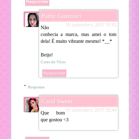
Responder
Pathy Guarnieri
18 setembro, 2017 07:42
Não
conhecia a marca, mas amei o tom
dela! É muito vibrante mesmo! *__*
Beijo!
Cores do Vício
Responder
Respostas
Carol Sweet
19 setembro, 2017 05:44
Que bom
que gostou <3