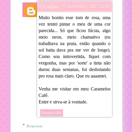
Cristina
17 setembro, 2017 02:47
Muito bonito esse tom de rosa, uma
vez tentei pintar o meu de uma cor
parecida... Só que ficou fúcsia, algo
meio neon, meio chamativo (eu
trabalhava na praia, então quando o
sol batia dava pra me ver de longe).
Como sou introvertida, fiquei com
vergonha, mas por 'sorte' a tinta não
durou duas semanas, foi desbotando
pro rosa mais claro. Que eu aaaamei.
Venha me visitar em meu Caramelos
Café.
Entre e sirva-se à vontade.
Responder
Respostas