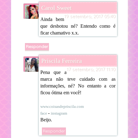
Carol Sweet
19 setembro, 2017 05:40
Ainda bem
que desbotou né? Entendo como é
ficar chamativo x.x.
Responder
Priscila Ferreira
17 setembro, 2017 11:10
Pena que a
marca não teve cuidado com as
informações, né? No entanto a cor
ficou ótima em você!
www.coisasdepriscila.com
-
face
instagram
Beijo.
Responder