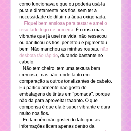
como funcionava e que eu poderia usá-la
pura e diretamente nos fios, sem ter a
necessidade de diluir na água oxigenada.
Fiquei bem ansiosa para testar e amei o
resultado logo de primeira.
É o rosa mais
vibrante que já usei na vida, não ressecou
ou danificou os fios, penetrou e pigmentou
bem. Não manchou as minhas roupas,
não
desbota tão rápido
, durando bastante no
cabelo.
Não tem cheiro, tem uma textura bem
cremosa, mas não rende tanto em
comparação a outros tonalizantes de cabelo.
Eu particularmente não gosto de
embalagens de tintas em "pomada", porque
não da para aproveitar taaanto. O que
compensa é que ela é super vibrante e dura
muito nos fios.
Eu também não gostei do fato que as
informações ficam apenas dentro da