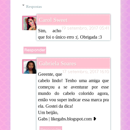
Respostas
Carol Sweet
19 setembro, 2017 05:41
Sim, acho
que foi o único erro :(. Obrigada :3
Responder
Gabriela Soares
17 setembro, 2017 16:10
Geeente, que
cabelo lindo! Tenho uma amiga que
começou a se aventurar por esse
mundo do cabelo colorido agora,
então vou super indicar essa marca pra
ela. Gostei da dica!
Um beijão,
Gabs | likegabs.blogspot.com ❥
Responder