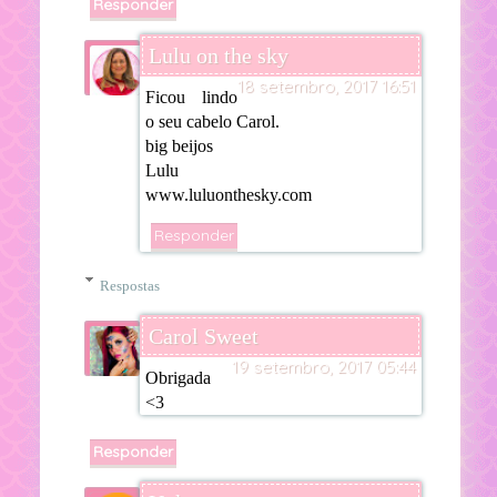
Responder
Lulu on the sky
18 setembro, 2017 16:51
Ficou lindo
o seu cabelo Carol.
big beijos
Lulu
www.luluonthesky.com
Responder
Respostas
Carol Sweet
19 setembro, 2017 05:44
Obrigada
<3
Responder