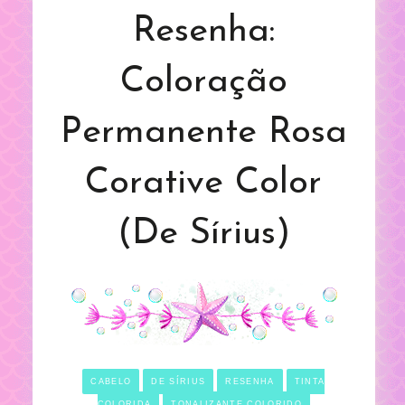
Resenha:
Coloração
Permanente Rosa
Corative Color
(De Sírius)
CABELO
DE SÍRIUS
RESENHA
TINTA
COLORIDA
TONALIZANTE COLORIDO