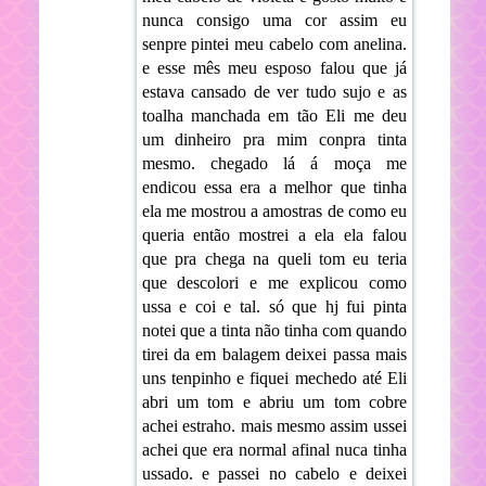
nunca consigo uma cor assim eu
senpre pintei meu cabelo com anelina.
e esse mês meu esposo falou que já
estava cansado de ver tudo sujo e as
toalha manchada em tão Eli me deu
um dinheiro pra mim conpra tinta
mesmo. chegado lá á moça me
endicou essa era a melhor que tinha
ela me mostrou a amostras de como eu
queria então mostrei a ela ela falou
que pra chega na queli tom eu teria
que descolori e me explicou como
ussa e coi e tal. só que hj fui pinta
notei que a tinta não tinha com quando
tirei da em balagem deixei passa mais
uns tenpinho e fiquei mechedo até Eli
abri um tom e abriu um tom cobre
achei estraho. mais mesmo assim ussei
achei que era normal afinal nuca tinha
ussado. e passei no cabelo e deixei