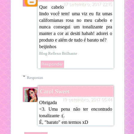
17 setembro, 2017 22:15
Que cabelo
lindo você tem! uma viz eu fiz umas
californianas rosa no meu cabelo e
nunca consegui um tonalizante pra
manter a cor ai desiti hahah! adorei o
produto e além de tudo é barato né?
beijinhos
Blog Reflexo Brilhante
Responder
Respostas
Carol Sweet
19 setembro, 2017 05:44
Obrigada
<3. Uma pena não ter encontrado
tonalizante :(.
É, "barato" em termos xD