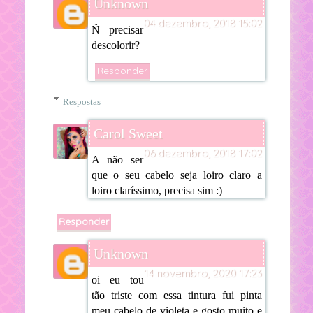
Unknown
04 dezembro, 2018 15:02
Ñ precisar
descolorir?
Responder
Respostas
Carol Sweet
06 dezembro, 2018 17:02
A não ser
que o seu cabelo seja loiro claro a
loiro claríssimo, precisa sim :)
Responder
Unknown
14 novembro, 2020 17:23
oi eu tou
tão triste com essa tintura fui pinta
meu cabelo de violeta e gosto muito e