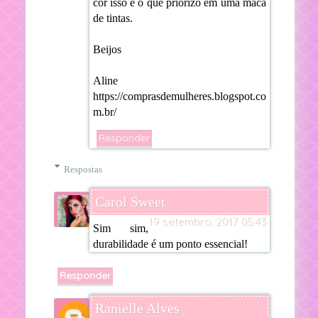
cor isso é o que priorizo em uma maca
de tintas.
Beijos
Aline
https://comprasdemulheres.blogspot.co
m.br/
Responder
Respostas
Carol Sweet
19 setembro, 2017 05:43
Sim sim,
durabilidade é um ponto essencial!
Responder
Ranielle Alves