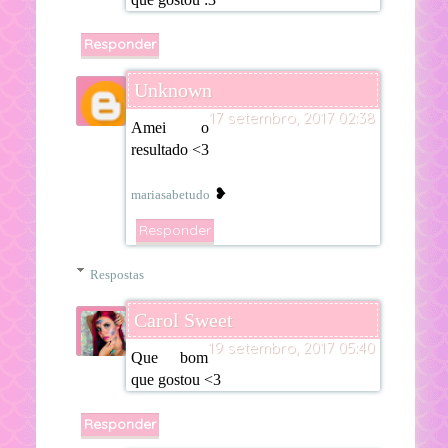
Responder
Unknown
17 setembro, 2017 02:38
Amei o
resultado <3
❥
mariasabetudo
Responder
Respostas
Carol Sweet
19 setembro, 2017 05:40
Que bom
que gostou <3
Responder