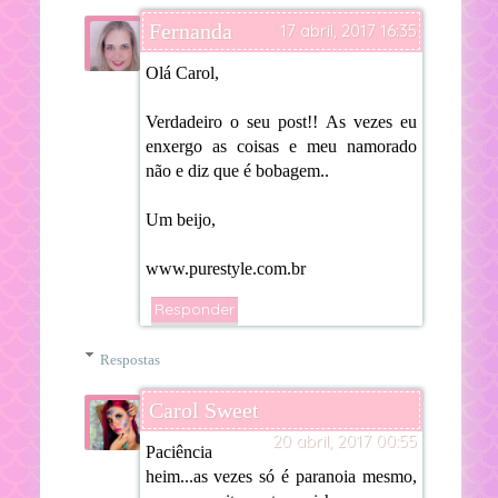
Fernanda
17 abril, 2017 16:35
Olá Carol,
Verdadeiro o seu post!! As vezes eu
enxergo as coisas e meu namorado
não e diz que é bobagem..
Um beijo,
www.purestyle.com.br
Responder
Respostas
Carol Sweet
20 abril, 2017 00:55
Paciência
heim...as vezes só é paranoia mesmo,