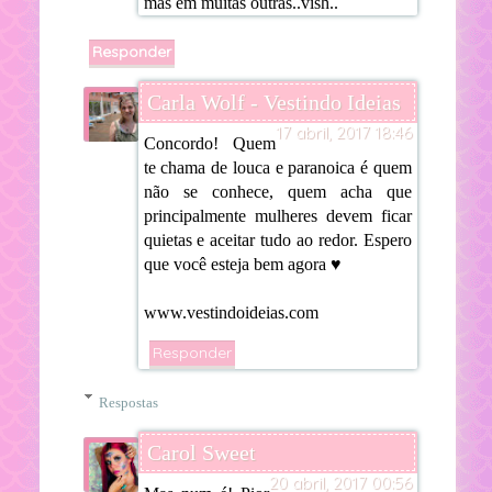
mas em muitas outras..vish..
Responder
Carla Wolf - Vestindo Ideias
17 abril, 2017 18:46
Concordo! Quem
te chama de louca e paranoica é quem
não se conhece, quem acha que
principalmente mulheres devem ficar
quietas e aceitar tudo ao redor. Espero
que você esteja bem agora ♥
www.vestindoideias.com
Responder
Respostas
Carol Sweet
20 abril, 2017 00:56