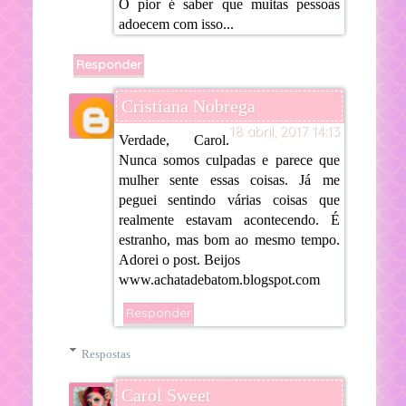
O pior é saber que muitas pessoas
adoecem com isso...
Responder
Cristiana Nobrega
18 abril, 2017 14:13
Verdade, Carol.
Nunca somos culpadas e parece que
mulher sente essas coisas. Já me
peguei sentindo várias coisas que
realmente estavam acontecendo. É
estranho, mas bom ao mesmo tempo.
Adorei o post. Beijos
www.achatadebatom.blogspot.com
Responder
Respostas
Carol Sweet