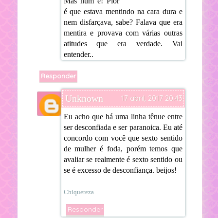
Mas num é! Pior
é que estava mentindo na cara dura e
nem disfarçava, sabe? Falava que era
mentira e provava com várias outras
atitudes que era verdade. Vai
entender..
Responder
Unknown
17 abril, 2017 20:43
Eu acho que há uma linha tênue entre
ser desconfiada e ser paranoica. Eu até
concordo com você que sexto sentido
de mulher é foda, porém temos que
avaliar se realmente é sexto sentido ou
se é excesso de desconfiança. beijos!
Chiquereza
Responder