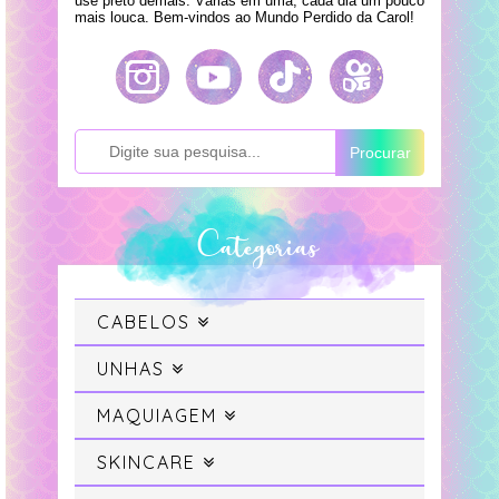
use preto demais. Várias em uma, cada dia um pouco
mais louca. Bem-vindos ao Mundo Perdido da Carol!
Procurar
Categorias
CABELOS
Cabelo
UNHAS
Swatches
MAQUIAGEM
Cabelo Colorido
Maquiagem
SKINCARE
Unhas da Semana
Projeto Sereia