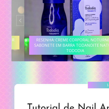
R
RESENHA: CREME CORPORAL NOTURNO E
SABONETE EM BARRA TODANOITE NATURA
TODODIA
1
Tutorial de Nail A