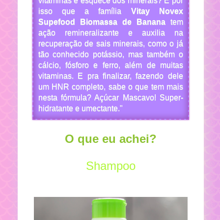
vitaminas e esquece dos minerais? É por
isso que a família
Vitay Novex
Supefood Biomassa de Banana
tem
ação remineralizante e auxilia na
recuperação de sais minerais, como o já
tão conhecido potássio, mas também o
cálcio, fósforo e ferro, além de muitas
vitaminas. E pra finalizar, fazendo dele
um HNR completo, sabe o que tem mais
nesta fórmula? Açúcar Mascavo! Super-
hidratante e umectante."
O que eu achei?
Shampoo