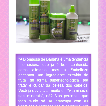
"A Biomassa de Banana é uma tendência
internacional que já é bem conhecida
como alimento, mas a Embelleze
encontrou um ingrediente extraído da
fruta, de forma supertecnológica, pra
tratar e cuidar da beleza dos cabelos.
Você já ouviu falar muito em "vitaminas e
sais minerais", né? Mas percebeu que
todo mudo só se preocupa com as