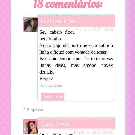
18 comentários:
Pam Lepletier
11 maio, 2021 14:58
Seu cabelo ficou
bem bonito.
Nossa segundo post que vejo sobre a
linha e fiquei com vontade de testar.
Faz tanto tempo que não testo novas
linhas deles, mas amooo novex
demais.
Beijos!
Pam Lepletier
Responder
Respostas
Carol Sweet
16 maio, 2021 02:05
Que bom que