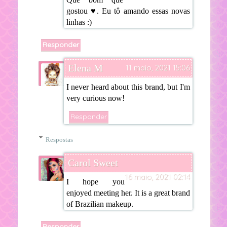
gostou ♥. Eu tô amando essas novas
linhas :)
Responder
Elena M
11 maio, 2021 15:06
I never heard about this brand, but I'm
very curious now!
Responder
Respostas
Carol Sweet
16 maio, 2021 02:14
I hope you
enjoyed meeting her. It is a great brand
of Brazilian makeup.
Responder