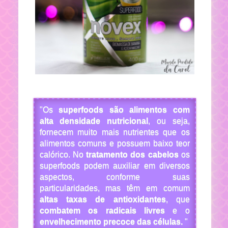
"Os
superfoods são alimentos com
alta densidade nutricional
, ou seja,
fornecem muito mais nutrientes que os
alimentos comuns e possuem baixo teor
calórico. No
tratamento dos cabelos
os
superfoods podem auxiliar em diversos
aspectos, conforme suas
particularidades, mas têm em comum
altas taxas de antioxidantes
, que
combatem os radicais livres
e o
envelhecimento precoce das células.
"