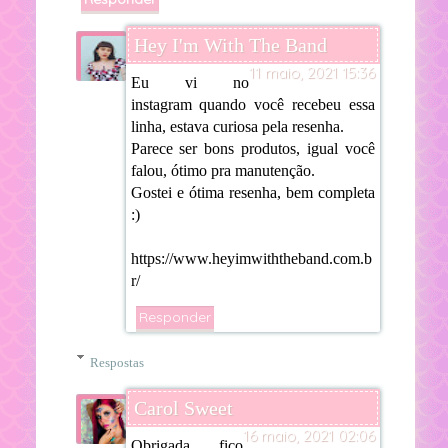
Hey I'm With The Band
11 maio, 2021 15:36
Eu vi no
instagram quando você recebeu essa
linha, estava curiosa pela resenha.
Parece ser bons produtos, igual você
falou, ótimo pra manutenção.
Gostei e ótima resenha, bem completa
:)
https://www.heyimwiththeband.com.b
r/
Responder
Respostas
Carol Sweet
16 maio, 2021 02:06
Obrigada, fico