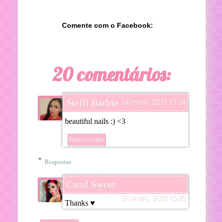
Comente com o Facebook:
20 comentários:
Steffi Barbie
24 maio, 2021 13:24
beautiful nails :) <3
Responder
Respostas
Carol Sweet
26 maio, 2021 13:25
Thanks ♥