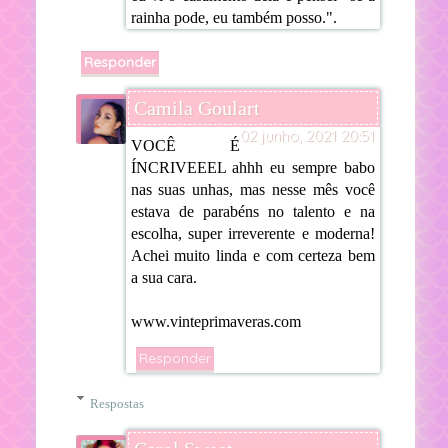
rainha pode, eu também posso.".
Responder
Camila Goulart
02 junho, 2021 20:51
VOCÊ É
ÍNCRIVEEEL ahhh eu sempre babo
nas suas unhas, mas nesse mês você
estava de parabéns no talento e na
escolha, super irreverente e moderna!
Achei muito linda e com certeza bem
a sua cara.
www.vinteprimaveras.com
Responder
Respostas