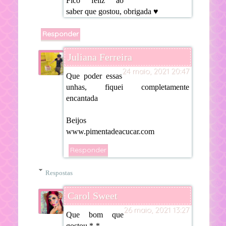
Fico feliz ao
saber que gostou, obrigada ♥
Responder
Juliana Ferreira
24 maio, 2021 20:47
Que poder essas
unhas, fiquei completamente
encantada
Beijos
www.pimentadeacucar.com
Responder
Respostas
Carol Sweet
26 maio, 2021 13:27
Que bom que
gostou *-*