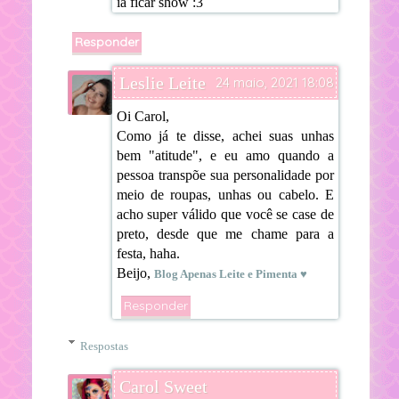
ia ficar show :3
Responder
Leslie Leite
24 maio, 2021 18:08
Oi Carol,
Como já te disse, achei suas unhas
bem "atitude", e eu amo quando a
pessoa transpõe sua personalidade por
meio de roupas, unhas ou cabelo. E
acho super válido que você se case de
preto, desde que me chame para a
festa, haha.
Beijo,
Blog Apenas Leite e Pimenta ♥
Responder
Respostas
Carol Sweet