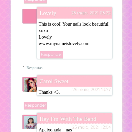
Lovely
25 maio, 2021 03:22
This is cool! Your nails look beautiful!
xoxo
Lovely
www.mynameislovely.com
Responder
Respostas
Carol Sweet
26 maio, 2021 13:27
Thanks <3.
Responder
Hey I'm With The Band
25 maio, 2021 12:04
Apaixonada nas