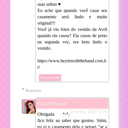
suas unhas ♥
Eu acho que quando você casar seu
casamento será lindo e muito
original!!!
Você já viu fotos do vestido da Avril
quando ela casou? Ela casou de preto
na segunda vez, era bem lindo o
vestido.
https://www.heyimwiththeband.com.b
r/
Responder
Respostas
Carol Sweet
26 maio, 2021 13:28
Obrigada *-*,
fico feliz ao saber que gostou. Siiim,
eu vi o casamento dela e pensei "se a