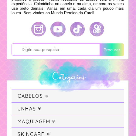
experiência. Coloridinha no cabelo e na alma, embora as vezes
use preto demais. Várias em uma, cada dia um pouco mais
louca. Bem-vindos ao Mundo Perdido da Carol!
Procurar
Categorias
CABELOS
Cabelo
UNHAS
Swatches
MAQUIAGEM
Cabelo Colorido
Maquiagem
SKINCARE
Unhas da Semana
Projeto Sereia