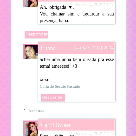
26 maio, 2021 13:27
Ah, obrigada ♥.
Vou chamar sim e aguardar a sua
presença, haha.
Responder
Luana
24 maio, 2021 20:14
achei uma unha bem ousada pra esse
tema! ameeeeei! <3
xoxo
Guria do Século Passado
Responder
Respostas
Carol Sweet
26 maio, 2021 13:27