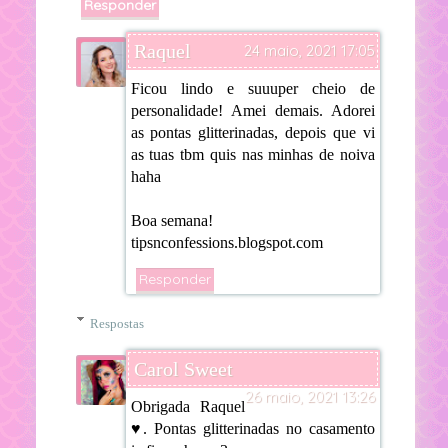
Responder
Raquel
24 maio, 2021 17:05
Ficou lindo e suuuper cheio de
personalidade! Amei demais. Adorei
as pontas glitterinadas, depois que vi
as tuas tbm quis nas minhas de noiva
haha
Boa semana!
tipsnconfessions.blogspot.com
Responder
Respostas
Carol Sweet
26 maio, 2021 13:26
Obrigada Raquel
♥. Pontas glitterinadas no casamento