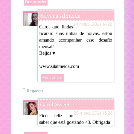
Responder
Silvana Almeida
24 maio, 2021 16:28
Carol que lindas
ficaram suas unhas de noivas, estou
amando acompanhar esse desafio
mensal!
Beijos ♥
www.silalmeida.com
Responder
Respostas
Carol Sweet
26 maio, 2021 13:26
Fico feliz ao
saber que está gostando <3. Obrigada!