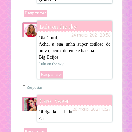
Responder
Lulu on the sky
24 maio, 2021 20:58
Olá Carol,
Achei a sua unha super estilosa de
noiva, bem diferente e bacana.
Big Beijos,
Lulu on the sky
Responder
Respostas
Carol Sweet
26 maio, 2021 13:27
Obrigada Lulu
<3.
Responder