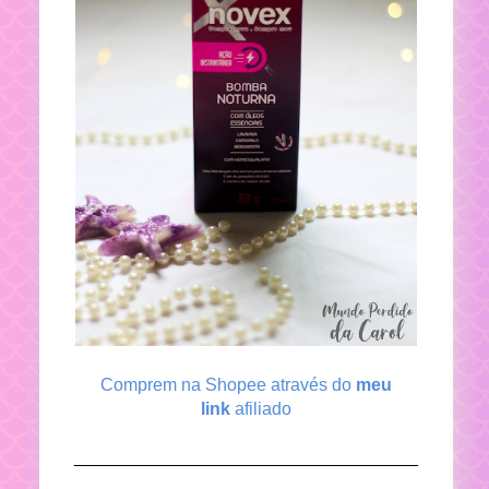
Comprem na Shopee através do
meu
link
afiliado
___________________________________
___________________________________