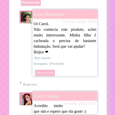
Responder
Line Bernardo
13 maio, 2022 19:03
Oi Carol,
Não conhecia este produto, achei
muito interessante. Minha filha é
cacheada e precisa de bastante
hidratação. Será que vai ajudar?
Beijos ❤
Abrir Janela
Instagram: @borruske
Responder
Respostas
Carol Sweet
16 maio, 2022 13:47
Acredito muito
que sim e espero que ela goste :)