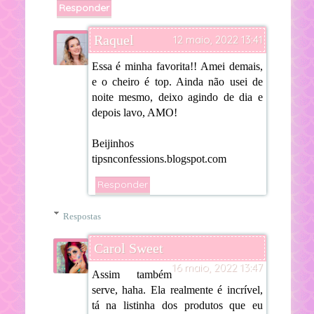
Responder
Raquel
12 maio, 2022 13:41
Essa é minha favorita!! Amei demais,
e o cheiro é top. Ainda não usei de
noite mesmo, deixo agindo de dia e
depois lavo, AMO!
Beijinhos
tipsnconfessions.blogspot.com
Responder
Respostas
Carol Sweet
16 maio, 2022 13:47
Assim também
serve, haha. Ela realmente é incrível,
tá na listinha dos produtos que eu