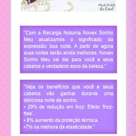
"Com a Recarga Noturna Novex Sonho
Meu atualizamos o significado da
expressão: boa noite. A partir de agora
suas noites serão ainda melhores. Novex
Sonho Meu vai dar para você e seus
cabelos o verdadeiro sono da beleza."
"Veja os benefícios que você e seus
cabelos vão ganhar durante uma
deliciosa noite de sonho:
• 29% de redução em frizz: Efeito 'frizz-
free'.
• 8% aumento da proteção térmica.
•7% na melhora da elasticidade."