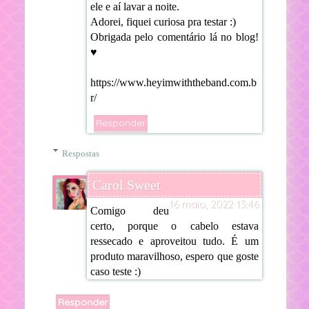
ele e aí lavar a noite.
Adorei, fiquei curiosa pra testar :)
Obrigada pelo comentário lá no blog!
♥
https://www.heyimwiththeband.com.b
r/
Responder
Respostas
Carol Sweet
16 maio, 2022 13:46
Comigo deu
certo, porque o cabelo estava
ressecado e aproveitou tudo. É um
produto maravilhoso, espero que goste
caso teste :)
Responder