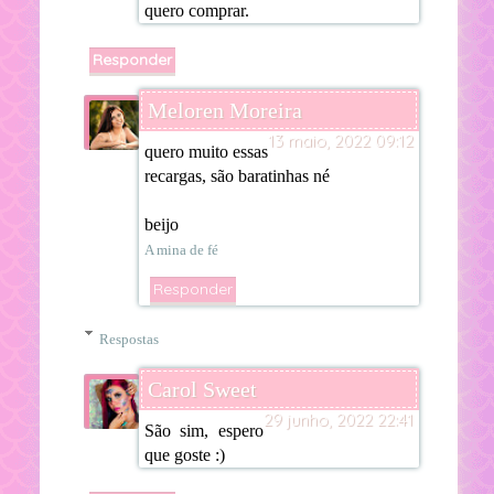
quero comprar.
Responder
Meloren Moreira
13 maio, 2022 09:12
quero muito essas
recargas, são baratinhas né
beijo
A mina de fé
Responder
Respostas
Carol Sweet
29 junho, 2022 22:41
São sim, espero
que goste :)