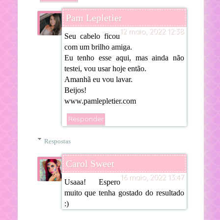
Pam Lepletier
12 maio, 2022 12:38
Seu cabelo ficou
com um brilho amiga.
Eu tenho esse aqui, mas ainda não
testei, vou usar hoje então.
Amanhã eu vou lavar.
Beijos!
www.pamlepletier.com
Responder
Respostas
Carol Sweet
16 maio, 2022 13:47
Usaaa! Espero
muito que tenha gostado do resultado
:)