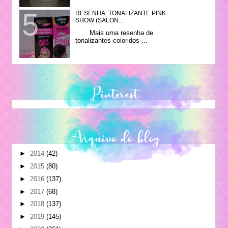
RESENHA: TONALIZANTE PINK
SHOW (SALON...
Mais uma resenha de
tonalizantes coloridos ...
Pinterest
Arquivo do blog
►
2014
(42)
►
2015
(80)
►
2016
(137)
►
2017
(68)
►
2018
(137)
►
2019
(145)