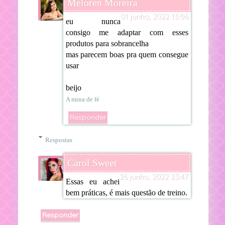
Meloren Moreira
01 junho, 2022 13:06
eu nunca
consigo me adaptar com esses
produtos para sobrancelha
mas parecem boas pra quem consegue
usar
beijo
A mina de fé
Responder
Respostas
Carol Sweet
26 junho, 2022 23:47
Essas eu achei
bem práticas, é mais questão de treino.
Responder