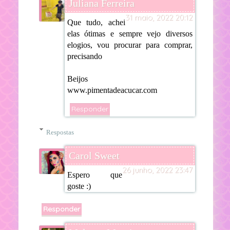
Juliana Ferreira
31 maio, 2022 20:12
Que tudo, achei
elas ótimas e sempre vejo diversos
elogios, vou procurar para comprar,
precisando
Beijos
www.pimentadeacucar.com
Responder
Respostas
Carol Sweet
26 junho, 2022 23:47
Espero que
goste :)
Responder