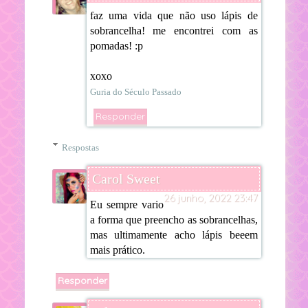
faz uma vida que não uso lápis de
sobrancelha! me encontrei com as
pomadas! :p
xoxo
Guria do Século Passado
Responder
Respostas
Carol Sweet
26 junho, 2022 23:47
Eu sempre vario
a forma que preencho as sobrancelhas,
mas ultimamente acho lápis beeem
mais prático.
Responder