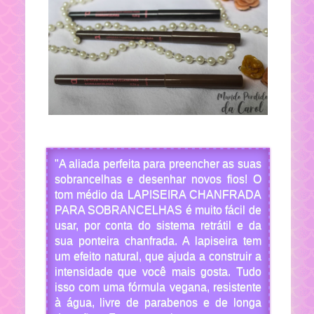
"
A aliada perfeita para preencher as suas
sobrancelhas e desenhar novos fios! O
tom médio da LAPISEIRA CHANFRADA
PARA SOBRANCELHAS é muito fácil de
usar, por conta do sistema retrátil e da
sua ponteira chanfrada. A lapiseira tem
um efeito natural, que ajuda a construir a
intensidade que você mais gosta. Tudo
isso com uma fórmula vegana, resistente
à água, livre de parabenos e de longa