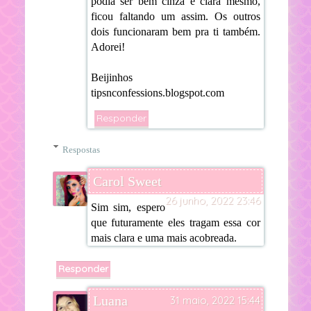
podia ser bem cinza e clara mesmo,
ficou faltando um assim. Os outros
dois funcionaram bem pra ti também.
Adorei!
Beijinhos
tipsnconfessions.blogspot.com
Responder
Respostas
Carol Sweet
26 junho, 2022 23:46
Sim sim, espero
que futuramente eles tragam essa cor
mais clara e uma mais acobreada.
Responder
Luana
31 maio, 2022 15:44