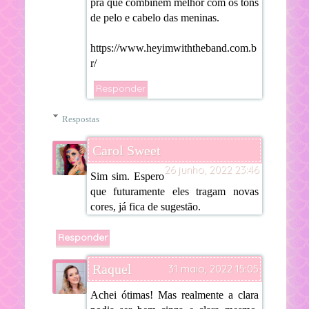
pra que combinem melhor com os tons
de pelo e cabelo das meninas.
https://www.heyimwiththeband.com.b
r/
Responder
Respostas
Carol Sweet
26 junho, 2022 23:46
Sim sim. Espero
que futuramente eles tragam novas
cores, já fica de sugestão.
Responder
Raquel
31 maio, 2022 15:05
Achei ótimas! Mas realmente a clara