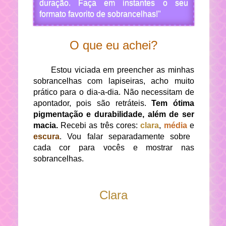
duração. Faça em instantes o seu
formato favorito de sobrancelhas!"
O que eu achei?
Estou viciada em preencher as minhas
sobrancelhas com lapiseiras, acho muito
prático para o dia-a-dia. Não necessitam de
apontador, pois são retráteis.
Tem ótima
pigmentação e durabilidade, além de ser
macia.
Recebi as três cores:
clara
,
média
e
escura
. Vou falar separadamente sobre
cada cor para vocês e mostrar nas
sobrancelhas.
Clara