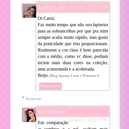
Leslie Leite
01 junho, 2022 14:48
Oi Carol,
Faz muito tempo que não uso lapiseira
para as sobrancelhas por que pra mim
sempre acaba muito rápido, mas gosto
da praticidade que elas proporcionam.
Realmente a cor clara é bem parecida
com a médio, como vc disse, podiam
incluir mais duas cores na coleção,
uma acinzentada e a acobreada.
Beijo,
Blog Apenas Leite e Pimenta ♥
Responder
Respostas
Carol Sweet
26 junho, 2022 23:48
Em comparação
as sombras e a gel, acabam mais