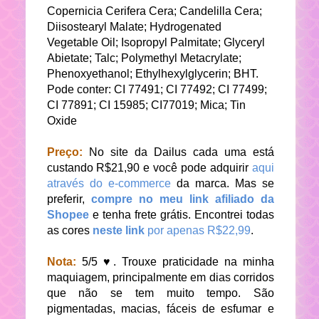
Copernicia Cerifera Cera; Candelilla Cera;
Diisostearyl Malate; Hydrogenated
Vegetable Oil; Isopropyl Palmitate; Glyceryl
Abietate; Talc; Polymethyl Metacrylate;
Phenoxyethanol; Ethylhexylglycerin; BHT.
Pode conter: CI 77491; CI 77492; CI 77499;
CI 77891; CI 15985; CI77019; Mica; Tin
Oxide
Preço:
No site da Dailus cada uma está
custando R$21,90 e você pode adquirir
aqui
através do e-commerce
da marca. Mas se
preferir,
compre no meu link afiliado da
Shopee
e tenha frete grátis. Encontrei todas
as cores
neste link
por apenas R$22,99
.
Nota:
5/5 ♥. Trouxe praticidade na minha
maquiagem, principalmente em dias corridos
que não se tem muito tempo. São
pigmentadas, macias, fáceis de esfumar e