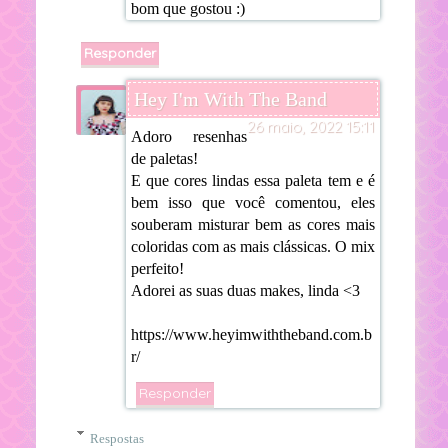
bom que gostou :)
Responder
Hey I'm With The Band
26 maio, 2022 15:11
Adoro resenhas
de paletas!
E que cores lindas essa paleta tem e é
bem isso que você comentou, eles
souberam misturar bem as cores mais
coloridas com as mais clássicas. O mix
perfeito!
Adorei as suas duas makes, linda <3
https://www.heyimwiththeband.com.b
r/
Responder
Respostas