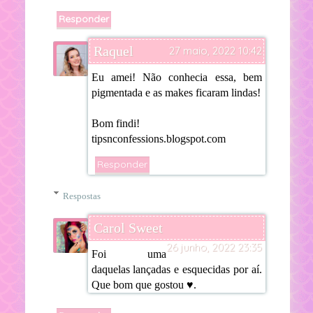
Responder
Raquel
27 maio, 2022 10:42
Eu amei! Não conhecia essa, bem
pigmentada e as makes ficaram lindas!
Bom findi!
tipsnconfessions.blogspot.com
Responder
Respostas
Carol Sweet
26 junho, 2022 23:35
Foi uma
daquelas lançadas e esquecidas por aí.
Que bom que gostou ♥.