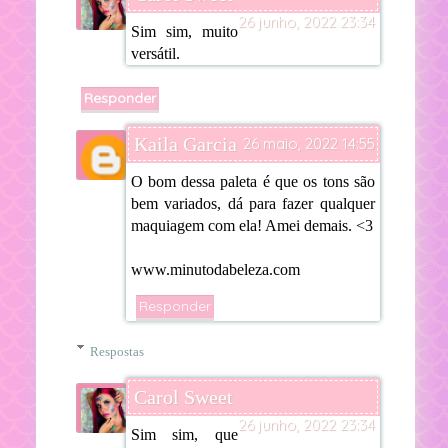
26 junho, 2022 23:34
Sim sim, muito
versátil.
Responder
Kaila Garcia
26 maio, 2022 14:55
O bom dessa paleta é que os tons são
bem variados, dá para fazer qualquer
maquiagem com ela! Amei demais. <3
www.minutodabeleza.com
Responder
Respostas
Carol Sweet
26 junho, 2022 23:34
Sim sim, que