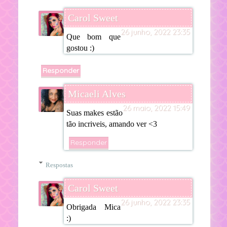
Carol Sweet
26 junho, 2022 23:35
Que bom que
gostou :)
Responder
Micaeli Alves
26 maio, 2022 15:49
Suas makes estão
tão incriveis, amando ver <3
Responder
Respostas
Carol Sweet
26 junho, 2022 23:35
Obrigada Mica
:)