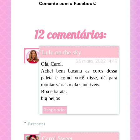
Comente com o Facebook:
12 comentários:
Lulu on the sky
26 maio, 2022 14:49
Olá, Carol.
Achei bem bacana as cores dessa
paleta e como você disse, dá para
montar várias makes incríveis.
Boa e barata.
big beijos
Responder
Respostas
Carol Sweet