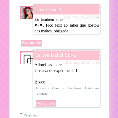
Carol Sweet
26 junho, 2022 23:34
Eu também amo
♥-♥. Fico feliz ao saber que gostou
das makes, obrigada.
Responder
Teresa Isabel Silva
26 maio, 2022 15:21
Adorei as cores!
Gostava de experimentar!
Bjxxx
|
|
Ontem é só Memória
Facebook
Instagram
|
Youtube
Responder
Respostas