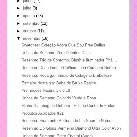
►
junho
(17)
►
julho
(8)
►
agosto
(23)
►
setembro
(12)
►
outubro
(11)
▼
novembro
(16)
Swatches: Coleção Agora Que Sou Free Dailus
Unhas da Semana: Zero Defeitos Dailus
Resenha: Trio de Contorno, Blush e Iluminador Phál...
Resenha: Desodorante Colônia Luna Coragem Natura
Resenha: Recarga Infusão de Colágeno Embelleze
Esmalte Nostalgia: Baba de Bruxa Realce
Promoções Natura Ciclo 18
Unhas da Semana: Colorido Verde e Rosa
Minha Glambag de Outubro - Edição Conto de Fadas
Produtos Acabados #21
Resenha: Hidratante Perfumado Ilía Secreto Natura
Resenha: Lip Gloss Vermelho Diamond Ultra Color Avon
Unhas da Semana: Preto Crystal (Avon)