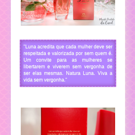
"Luna acredita que cada mulher deve ser
respeitada e valorizada por sem quem é.
Um convite para as mulheres se
libertarem e viverem sem vergonha de
ser elas mesmas. Natura Luna. Viva a
vida sem vergonha."