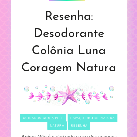
Resenha:
Desodorante
Colônia Luna
Coragem Natura
CUIDADOS COM A PELE
ESPAÇO DIGITAL NATURA
NATURA
RESENHA
Aviso:
Não é autorizado o uso das imagens