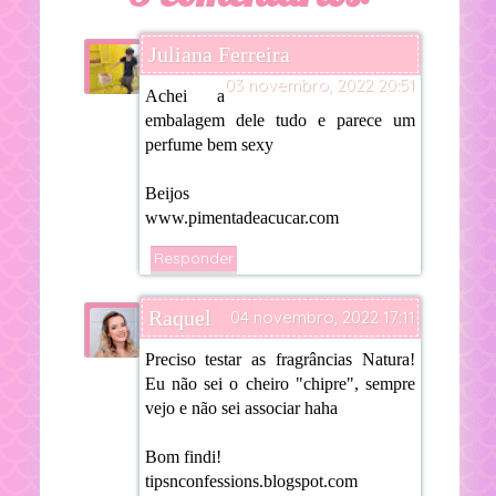
Juliana Ferreira
03 novembro, 2022 20:51
Achei a
embalagem dele tudo e parece um
perfume bem sexy
Beijos
www.pimentadeacucar.com
Responder
Raquel
04 novembro, 2022 17:11
Preciso testar as fragrâncias Natura!
Eu não sei o cheiro "chipre", sempre
vejo e não sei associar haha
Bom findi!
tipsnconfessions.blogspot.com