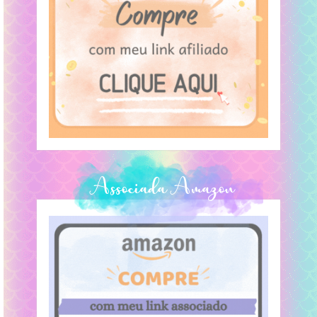
No YouTube
Livros
Textos Pessoais
Lendas
Associada Amazon