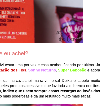
e eu achei?
i testar uma por vez e essa acabou ficando por último. Já
ização dos Fios
,
Sonho Noturno
,
Super Babosão
e agora
 marca, achei ma-ra-vi-lho-sa! Deixa o cabelo muito
les produtos acessíveis que faz toda a diferença nos fios.
o,
indico que usem sempre essas recargas ao invés das
o mais poderosas e dá um resultado muito mais eficaz.