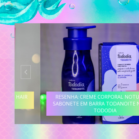
R
RESENHA: CREME CORPORAL NOTURNO E
SABONETE EM BARRA TODANOITE NATURA
TODODIA