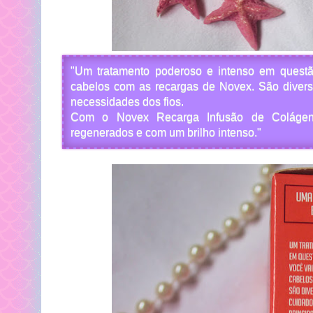
"Um tratamento poderoso e intenso em questã
cabelos com as recargas de Novex. São diver
necessidades dos fios.
Com o Novex Recarga Infusão de Colágeno 
regenerados e com um brilho intenso."