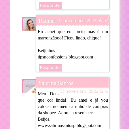
Responder
Raquel
03 novembro, 2022 09:07
Eu achei que era preto mas é um
marronzãooo! Ficou lindo, chique!
Beijinhos
tipsnconfessions.blogspot.com
Responder
Sabrina Santos
03 novembro, 2022 12:16
Meu Deus
que cor linda!! Eu amei e já vou
colocar no meu carrinho de compras
da shopee. Adorei a resenha ✨
Beijos,
www.sabrinasantosp.blogspot.com