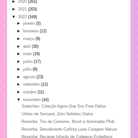
►
2020
(261)
►
2021
(203)
▼
2022
(169)
►
janeiro
(5)
►
fevereiro
(12)
►
março
(9)
►
abril
(30)
►
maio
(19)
►
junho
(17)
►
julho
(8)
►
agosto
(23)
►
setembro
(12)
►
outubro
(11)
▼
novembro
(16)
Swatches: Coleção Agora Que Sou Free Dailus
Unhas da Semana: Zero Defeitos Dailus
Resenha: Trio de Contorno, Blush e Iluminador Phál...
Resenha: Desodorante Colônia Luna Coragem Natura
Resenha: Recarga Infusão de Colágeno Embelleze