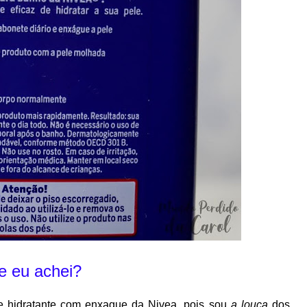
e eu achei?
 hidratante com enxague da Nivea, pois sou
a louca
dos