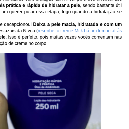
s prática e rápida de hidratar a pele
, sendo bastante útil
r um querer pular essa etapa, logo quando a hidratação se
e decepcionou!
Deixa a pele macia, hidratada e com um
es azuis da Nivea (
resenhei o creme Milk há um tempo atrás
ele.
Isso é perfeito, pois muitas vezes vocês comentam nas
ação de creme no corpo.