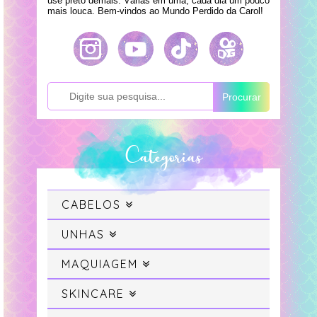
use preto demais. Várias em uma, cada dia um pouco
mais louca. Bem-vindos ao Mundo Perdido da Carol!
Procurar
Categorias
CABELOS
Cabelo
UNHAS
Swatches
MAQUIAGEM
Cabelo Colorido
Maquiagem
SKINCARE
Unhas da Semana
Projeto Sereia