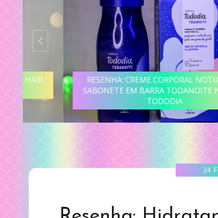
R
RESENHA: CREME CORPORAL NOTURNO E
SABONETE EM BARRA TODANOITE NATURA
TODODIA
24 
Resenha: Hidrata