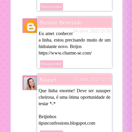
Responder
Simone Benvindo
24 abril, 2023 21:30
Eu amei conhecer
a linha, estou precisando muito de um
hidratante novo. Beijos
https://www.charme-se.com/
Responder
Raquel
25 abril, 2023 12:12
Que linha enorme! Deve ser suuuper
cheirosa, é uma ótima oportunidade de
testar *-*
Beijinhos
tipsnconfessions.blogspot.com