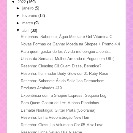
▼
2022
(169)
►
janeiro
(5)
►
fevereiro
(12)
►
março
(9)
▼
abril
(30)
Resenhas: Sabonete, Água Micelar e Gel Vitamina C ...
Novas Formas de Ganhar Moeda na Shopee + Promo 4.4
Para quem gostar de ler: A vida me obrigou a conti...
Unhas da Semana: Mulher Arretada e Peguei em Off (...
Resenha: Cleasing Oil Quem Disse, Berenice?
Resenha: Iluminador Body Glow cor 01 Ruby Rose
Resenha: Sabonete Ácido Salicílico Dermachem
Produtos Acabados #19
Experiência com a Shopee Express: Sequoia Log
Para Quem Gostar de Ler: Minhas Plantinhas
Esmalte Nostalgia: Glitter Prata (Colorama)
Resenha: Linha Reconstrução New Hair
Resenha: Gloss Lip Volumoso Cor 05 Max Love
Resenha: Linha Seven Oils Vizeme