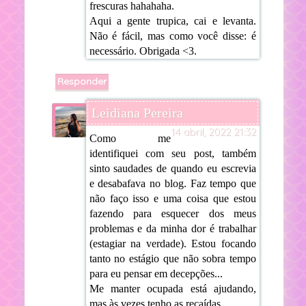
frescuras hahahaha.
Aqui a gente trupica, cai e levanta.
Não é fácil, mas como você disse: é
necessário. Obrigada <3.
Responder
Leidiana Pereira
14 abril, 2022 21:32
Como me
identifiquei com seu post, também
sinto saudades de quando eu escrevia
e desabafava no blog. Faz tempo que
não faço isso e uma coisa que estou
fazendo para esquecer dos meus
problemas e da minha dor é trabalhar
(estagiar na verdade). Estou focando
tanto no estágio que não sobra tempo
para eu pensar em decepções...
Me manter ocupada está ajudando,
mas às vezes tenho as recaídas.