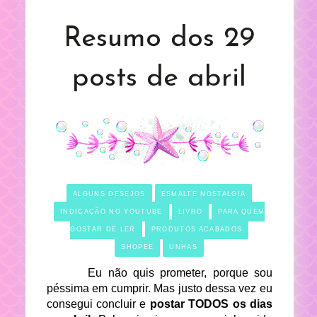
Resumo dos 29
posts de abril
ALGUNS DESEJOS
ESMALTE NOSTALGIA
INDICAÇÃO NO YOUTUBE
LIVRO
PARA QUEM
GOSTAR DE LER
PRODUTOS ACABADOS
SHOPEE
UNHAS
Eu não quis prometer, porque sou
péssima em cumprir. Mas justo dessa vez eu
consegui concluir e
postar TODOS os dias