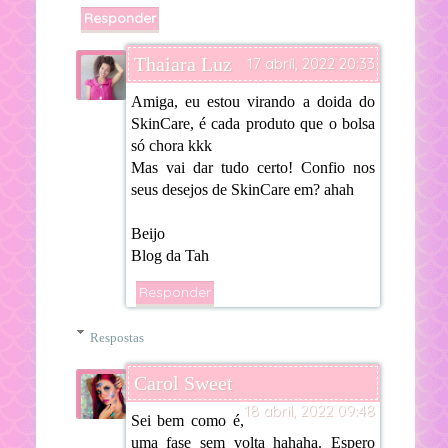
Responder
Thaiara Luz
17 abril, 2022 20:33
Amiga, eu estou virando a doida do
SkinCare, é cada produto que o bolsa
só chora kkk
Mas vai dar tudo certo! Confio nos
seus desejos de SkinCare em? ahah
Beijo
Blog da Tah
Responder
Respostas
Carol Sweet
18 abril, 2022 09:48
Sei bem como é,
uma fase sem volta hahaha. Espero