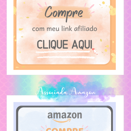
No YouTube
Livros
Textos Pessoais
Lendas
Associada Amazon