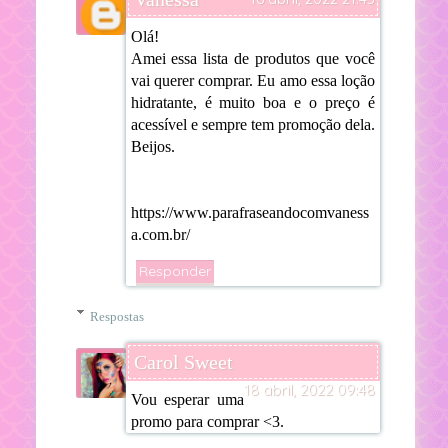
Olá!
Amei essa lista de produtos que você
vai querer comprar. Eu amo essa loção
hidratante, é muito boa e o preço é
acessível e sempre tem promoção dela.
Beijos.
https://www.parafraseandocomvaness
a.com.br/
Responder
Respostas
Carol Sweet
18 abril, 2022 09:48
Vou esperar uma
promo para comprar <3.