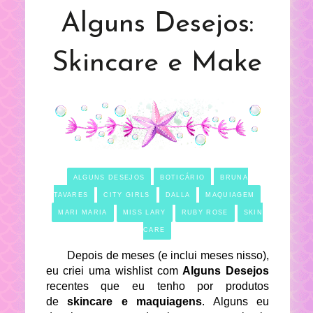
Alguns Desejos:
Skincare e Make
ALGUNS DESEJOS
BOTICÁRIO
BRUNA
TAVARES
CITY GIRLS
DALLA
MAQUIAGEM
MARI MARIA
MISS LARY
RUBY ROSE
SKIN
CARE
Depois de meses (e inclui meses nisso),
eu criei uma wishlist com
Alguns Desejos
recentes que eu tenho por produtos
de
skincare e maquiagens
. Alguns eu